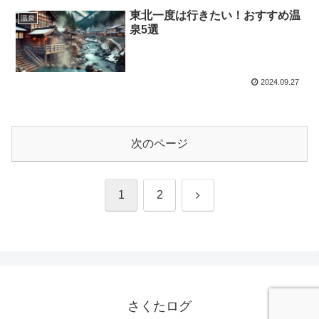
東北一度は行きたい！おすすめ温
温泉
泉5選
2024.09.27
次のページ
次
1
2
へ
さくたログ