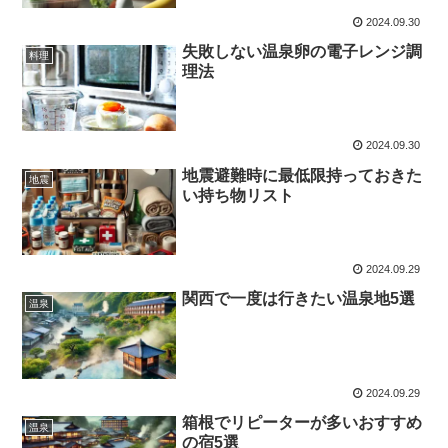
2024.09.30
失敗しない温泉卵の電子レンジ調
料理
理法
2024.09.30
地震避難時に最低限持っておきた
地震
い持ち物リスト
2024.09.29
関西で一度は行きたい温泉地5選
温泉
2024.09.29
箱根でリピーターが多いおすすめ
温泉
の宿5選