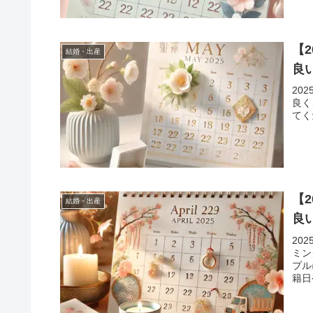
【
結婚・出産
良
20
良く
てく
【
結婚・出産
良
20
ミン
プル
籍日
す。