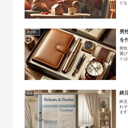
とな
係性
男
昇任祝い
を
男性
選び
トは
終
終活
終活
れぞ
ます