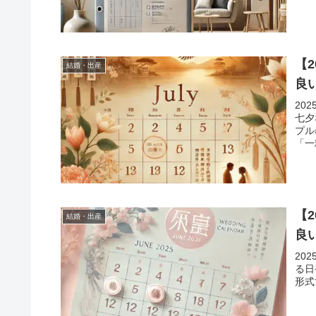
【
結婚・出産
良
20
七夕
プル
「一
【
結婚・出産
良
20
る日
形式