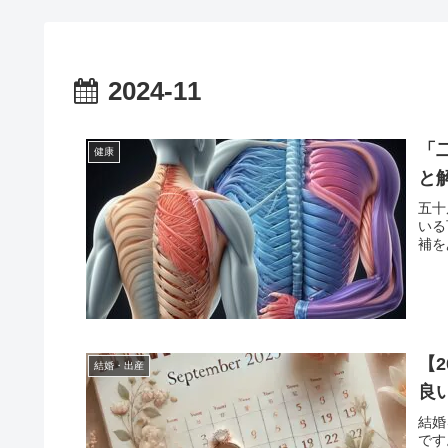
2024-11
「
健康
と
五十
いる
補を
【
結婚・出産
良
結婚
です