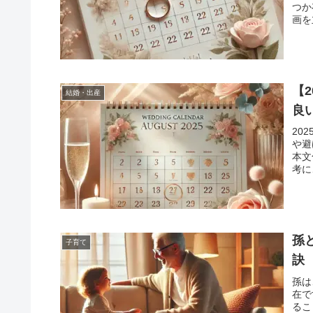
つか
画を
イン
【
結婚・出産
良
20
や避
本文
考に
孫
子育て
訣
孫は
在で
るこ