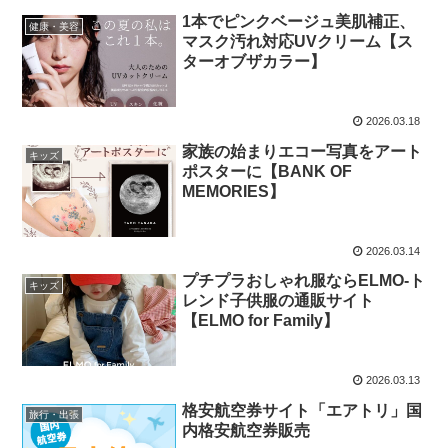
1本でピンクベージュ美肌補正、
健康・美容
マスク汚れ対応UVクリーム【ス
ターオブザカラー】
2026.03.18
家族の始まりエコー写真をアート
キッズ
ポスターに【BANK OF
MEMORIES】
2026.03.14
プチプラおしゃれ服ならELMO-ト
キッズ
レンド子供服の通販サイト
【ELMO for Family】
2026.03.13
格安航空券サイト「エアトリ」国
旅行・出張
内格安航空券販売