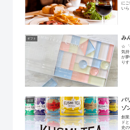
にご
いら
み
ギフト
☆゜
気持
が夢
りす
「ア
個突
して
育玩
り引
積み
べま
パ
生活
様に
ゾン
材の
しゃ
創業
ゃん
ドと
万個
史の