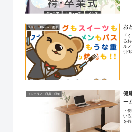
和装
品を
お
スマホ・iPhone・携帯
「く
るお
ルメ
引価
健
インテリア・寝具・収納
ーム
・長
いる
を有