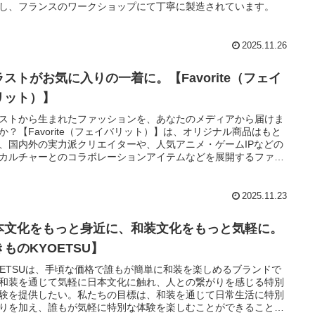
出産祝い」「ハーフバースデー」「1歳のお誕生日祝い」として、
し、フランスのワークショップにて丁寧に製造されています。
親から・祖父母から、お友達から・・とどなたが贈っても、赤ち
の一生の記念品になります。 完全オリジナルのラフィネシリーズ
めとし、 高品質なオリジナルアイテムを多数ご用意しておりま
2025.11.26
 ベビーリュックと一緒にご利用が多いのが1歳の誕生日用の「一
・米」「選び取りカード」です。お餅・お米の小分けタイプは赤
んが背負うのにも負担が少なく、お祝いの後に分けやすいと好評
ラストがお気に入りの一着に。【Favorite（フェイ
。
リット）】
ストから生まれたファッションを、あなたのメディアから届けま
か？【Favorite（フェイバリット）】は、オリジナル商品はもと
、国内外の実力派クリエイターや、人気アニメ・ゲームIPなどの
カルチャーとのコラボレーションアイテムなどを展開するファッ
ンブランドです。最大の特徴は、「イラストをそのままリアルな
に落とし込んでいる」という点。基本的にはほとんどが予約・受
産のアイテムとなりますので、「ここでしか手に入らない」特別
2025.11.23
ベースとなっております。推し活層、アニメ・ゲームファン、ア
志向のユーザーを中心に、「自分らしさを表現したい」「本当に
本文化をもっと身近に、和装文化をもっと気軽に。
なものを身につけたい」という強いニーズに応えられる点が、
vorite最大の魅力です。またブランド公式SNSの各フォロワー数が
ものKYOETSU】
数いるのも魅力の一つです。
OETSUは、手頃な価格で誰もが簡単に和装を楽しめるブランドで
和装を通じて気軽に日本文化に触れ、人との繋がりを感じる特別
験を提供したい。私たちの目標は、和装を通じて日常生活に特別
りを加え、誰もが気軽に特別な体験を楽しむことができること。