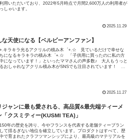
利用いただいており、2022年5月時点で月間2,600万人の利用者が
っしゃいます。
2025.11.29
んな天使になる【ベルビーアンファン】
+.キラキラ光るアクリルの積み木゜+.☆ 見ているだけで幸せな
ちになるキラキラの積み木゜+.☆ 「子供用に買ったのに私の方
中になっています！」といったママさんの声多数♪ 大人もうっと
るおしゃれなアクリル積み木がSNSでも注目されています！
クリル積み木」は2021年秋の発売から約８ヶ月で 販売累計3000
破！大手百貨店や有名セレクトショップから取り扱い要望が急増
いる大注目のトレンドアイテムです♪積み木は発達を促す優れた知
具ですね。その知育玩具もかわいくおしゃれに、子供の興味をよ
2025.11.27
き付けるのが「アクリル積み木」です。キラキラ光るアクリルの
木は見た目の可愛さはもちろん、子供達も興味がわいて楽しく遊
す。職人による美しい仕上げが施された積み木は、日本製でお子
リジャンに最も愛される、高品質&最先端ティーメ
も安心してご使用いただけます。アクリルの透明感と木製の異素
「クスミティー(KUSMI TEA)」
組み合わせが新しく、玩具としてではなくインテリアとしてもお
れなママたちから支持されています。「ベビーリュック」 赤ち
150年の歴史を誇り、今やフランスを代表する老舗ティーブラン
のはじめてをおしゃれに可愛く！「ファーストリュック」に販売1
して揺るぎない地位を確立しています。プロダクトはすべて、歴
突破のベルビーアンファンのベビーリュックはいかがですか？
中で育まれたクラフツマンシップにより、最高級のマテリアルを