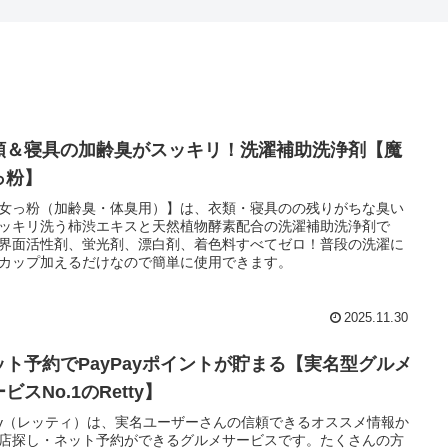
類＆寝具の加齢臭がスッキリ！洗濯補助洗浄剤【魔
っ粉】
女っ粉（加齢臭・体臭用）】は、衣類・寝具のの残りがちな臭い
ッキリ洗う柿渋エキスと天然植物酵素配合の洗濯補助洗浄剤で
界面活性剤、蛍光剤、漂白剤、着色料すべてゼロ！普段の洗濯に
カップ加えるだけなので簡単に使用できます。
2025.11.30
ット予約でPayPayポイントが貯まる【実名型グルメ
ビスNo.1のRetty】
tty（レッティ）は、実名ユーザーさんの信頼できるオススメ情報か
店探し・ネット予約ができるグルメサービスです。たくさんの方