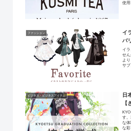
「ご
使用
ご両
ゃん
を始
す。
升餅
ちゃ
イ
ファッション
です
バ
イラ
せん
より
サブ
ショ
洋服
注生
感が
ート
日
ビジネス・ビジネスアイテム
好き
Fa
【き
一定
KY
す。
な体
な彩