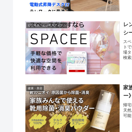
レ
ビジネス・ビジネスアイテム
シ
スペ
トで
場タ
検索
スが
家
健康・美容
ー》
帰宅
天然
可能