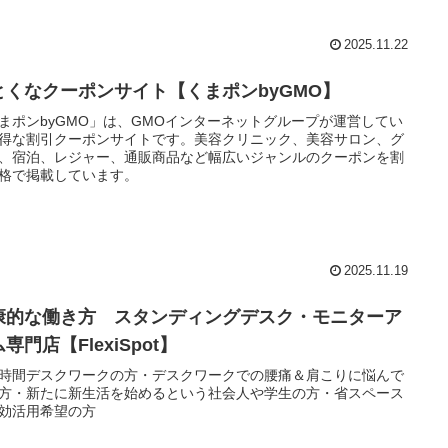
の魅力を身近に感じていただけるよう、幅広い年代に対応した商
ご用意しています。
2025.11.22
とくなクーポンサイト【くまポンbyGMO】
まポンbyGMO」は、GMOインターネットグループが運営してい
得な割引クーポンサイトです。美容クリニック、美容サロン、グ
、宿泊、レジャー、通販商品など幅広いジャンルのクーポンを割
格で掲載しています。
2025.11.19
康的な働き方 スタンディングデスク・モニターア
専門店【FlexiSpot】
時間デスクワークの方・デスクワークでの腰痛＆肩こりに悩んで
方・新たに新生活を始めるという社会人や学生の方・省スペース
効活用希望の方