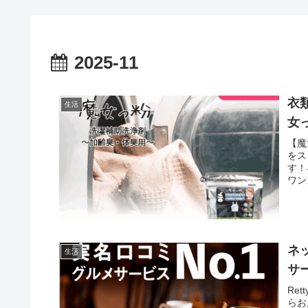
2025-11
衣
生活
女
【魔
をス
す！
ワン
ネ
生活
サー
Re
らお