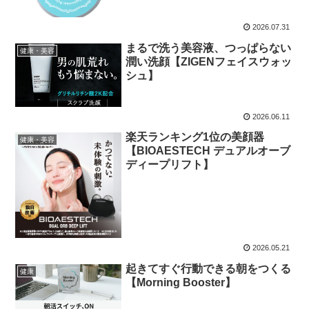
2026.07.31
まるで洗う美容液、つっぱらない
健康・美容
潤い洗顔【ZIGENフェイスウォッ
シュ】
2026.06.11
楽天ランキング1位の美顔器
健康・美容
【BIOAESTECH デュアルオーブ
ディープリフト】
2026.05.21
起きてすぐ行動できる朝をつくる
健康
【Morning Booster】