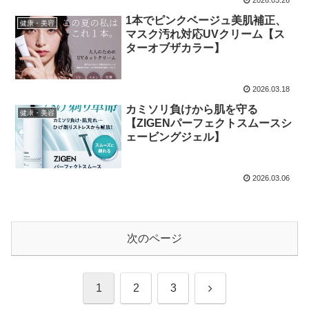
1本でピンクベージュ美肌補正、
健康・美容
マスク汚れ対応UVクリーム【ス
ターオブザカラー】
2026.03.18
カミソリ負けから肌を守る
健康・美容
【ZIGENパーフェクトスムースシ
ェービングジェル】
2026.03.06
次のページ
次
1
2
3