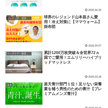
2026.04.26
球界のレジェンド山本昌さん愛
インテリア・寝具・収納
用！冷え対策に【ママウォーム】
掛布団
2026.04.07
累計1200万枚突破＆全世界72ヵ
インテリア・寝具・収納
国でご愛用！エムリリーハイブリ
ッドマットレス
2026.03.28
楽天青汁部門１位！足りない栄養
健康
素を補う男性のための青汁【プレ
ミアムメンズ青汁】
2026.03.26