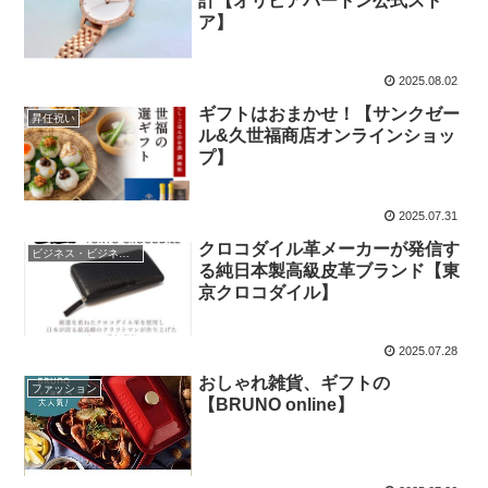
計【オリビアバートン公式スト
ア】
2025.08.02
ギフトはおまかせ！【サンクゼー
昇任祝い
ル&久世福商店オンラインショッ
プ】
2025.07.31
クロコダイル革メーカーが発信す
ビジネス・ビジネスアイテム
る純日本製高級皮革ブランド【東
京クロコダイル】
2025.07.28
おしゃれ雑貨、ギフトの
ファッション
【BRUNO online】