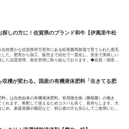
お探しの方に！佐賀県のブランド和牛【伊萬里牛松
介自然豊かな佐賀県伊万里市にある松尾勝馬牧場で育てられた黒毛
ました。肥育から加工、販売まで自社で一貫化し、安全で美味しい
底した品質管理、衛生管理に取り組んでおります。◆佐賀・国産黒
)の特徴「きめ細やかな肉質」「香ばしい風味」「コク深い味わい」
して上質な脂身と赤身の旨味のバランスに優れ、焼いた時の甘くい
一度食すると、もっと食べたい、また食べたいとクセになる美味し
戸牛・松坂牛・米沢牛のような高級和牛銘柄ギフトを探されている
ら収穫が変わる。国産の有機液体肥料「生きてる肥
いないので、伊萬里牛をご存じない方も多くいらっしゃいます。
おススメ。2.ギフト・贈り物をお探しの方 高級感のある黒箱でお
ドの無料対応いたします お祝いや内祝い、誕生日プレゼント、お
肥料」は自然由来の有機液体肥料。有用微生物（菌根菌）の働き
ます3.特別な日やイベントの日のごちそうをお探しの方 頑張った
てくれます。希釈して使えるためコスパも良く、長持ちします。大
ごちそうにピッタリ。ステーキやスライス、焼肉、加工品など 商
はじめ、家庭菜園や園芸など、初心者の方も安心してご使用いただ
で、お好みの部位や食べ方などが選びやすいです。4.法人様 選べ
、成約特典、ゴルフコンペの商品、社内表彰、 結婚式の抽選会な
す。