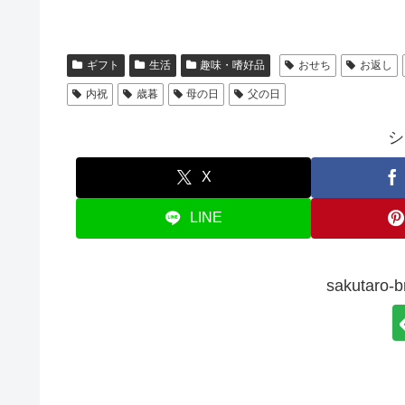
ギフト
生活
趣味・嗜好品
おせち
お返し
内祝
歳暮
母の日
父の日
シ
X
LINE
sakutar