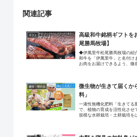
関連記事
高級和牛銘柄ギフトを
ギフト
尾勝馬牧場】
◆伊萬里牛松尾勝馬牧場の紹
和牛を「伊萬里牛」と名付け
お肉をお届けできるよう、徹
毛和牛 伊萬里牛(伊万里牛
が最大の特徴です。さらりと
い香りは食欲をそそります。
さです。1.グルメな方 神
微生物が生きて届くか
趣味・嗜好品
方。 市場にあまり出回って
料」
希少なものをお求めの方々に
届け のしやメッセージカー
一液性無機化肥料「生きてる
歳暮ギフトなどに喜ばれてい
で、植物の育成を活性化させ
自分へのご褒美や、記念日の
規模な水耕栽培・土耕栽培を
品ラインナップも多数あるの
けます。
るカタログギフト券や目録は
どにもご利用していただけま