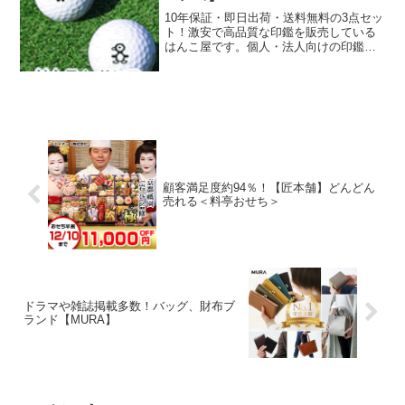
実しております。■1個から作れる！オリ
ートカーテンソリューションとして、グ
ジナルグッズを1個から作れるので、幅広
ッドデザイン賞2020とIDEA2020を受賞し
10年保証・即日出荷・送料無料の3点セッ
い層にアピールできます。グッズを作成
ました。従来の工事改造はスマートホー
ト！激安で高品質な印鑑を販売している
するウェブサービスは多数ございます
ムはコストが高いほか、環境にも影響を
はんこ屋です。個人・法人向けの印鑑・
が、当店のようにバラエティー豊かな商
与えます。我々はこの空白を埋め、世界
スタンプ・ゴム印を幅広くラインナッ
材を1個から作れるサイトは強みです。■
中の人々のために、簡単にスマートホー
プ。新社会人・新成人、結婚祝い等のプ
グッズ作りはもちろんBASE連携で簡単
ム化するためのデバイスを提供していき
レゼントにも最適！また、会社設立・起
に販売も出来ます。グッズ販売作家様に
たいと考えております。人気商品の紹介
業・開業を応援いたします！ゴルフボー
も人気！ME-Qではオリジナルグッズを作
ハブミニ：複数の赤外線リモコンを一つ
ルにスタンプが押せる「マイボールスタ
るのも簡単ですが、作ったお気に入りの
にまとめるスマートリモコンです。ゲー
ンプ」も人気です！
グッズを、そのまま簡単にBASEへの販
トウェイとしてお家のエアコン・テレ
売も可能です。副業や個人的にオリジナ
ビ・照明などの家電とSwitchBot製品をイ
ルグッズを販売されたい作家様にも人気
ンターネットに接続させて、外出先から
顧客満足度約94％！【匠本舗】どんどん
のME-Qです。■ご利用の幅が広い！年
スマホでコントロールできます。カーテ
売れる＜料亭おせち＞
齢・性別問わず誰でもご利用いただいて
ン：今あるカーテンを簡単にスマートに
るME-Q（メーク）一般的にグッズ作成は
アップグレードします。光センサーを内
敷居が高いイメージがあるかもしれませ
蔵しており、日差しを感知して自動で開
ん。ME-Qではウェブサイト上に専用の知
閉できます。タイマー設定が可能で、睡
識やソフトなど必要なくグッズ作成がで
眠リズムを整え、健康なライフスタイル
きるデザイン作成シミュレーターをご用
をお手伝いします。ボット：いつでもど
意。お気に入りの写真やイラストなどア
こでも、アイディア次第で家のあらゆる
ップするだけでグッズのイメージもわか
スイッチや家電品をON/OFFにできる指
ドラマや雑誌掲載多数！バッグ、財布ブ
り直感的で簡単に作成が可能です。年
ランド【MURA】
ロボットです。軽量&コンパクトで、壁ス
齢・性別問わず誰でも利用できるービス
イッチ・炊飯器・コーヒーメーカー・給
を実現することで、年々ご注文数が大幅
湯器など様々なスイッチ・ボタンに適用
にアップしております。
です。