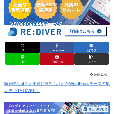
X
Facebook
はてブ
LINE
Pinterest
コピー
2025.12.02
徹底的な研究と実績に裏打ちされたWordPressテーマの集
大成【RE:DIVER】