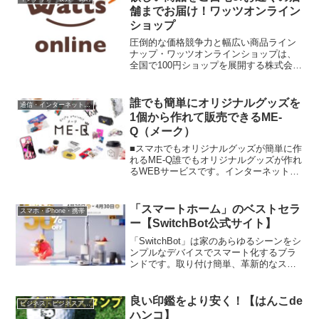
って、自分たちが使いたい商品や喜んで
舗までお届け！ワッツオンライン
もらえるサービスを日々考え、生み出し
ショップ
ています。
圧倒的な価格競争力と幅広い商品ライン
ナップ・ワッツオンラインショップは、
全国で100円ショップを展開する株式会社
ワッツが運営する公式オンラインストア
です。・100円商品が中心：誰もが手に取
りやすい価格帯で、購入へのハードルが
誰でも簡単にオリジナルグッズを
通信・インターネット・電話
非常に低いのが最大の強みです。・オン
1個から作れて販売できるME-
ライン限定商品が充実：店舗では買えな
Q（メーク）
い便利でおしゃれなアイテムが多数あ
り、特別感を演出できます。・まとめ買
■スマホでもオリジナルグッズが簡単に作
いに最適：ネットだからこそ、かさばる
れるME-Q誰でもオリジナルグッズが作れ
日用品や大量アイテムを気軽に購入でき
るWEBサービスです。インターネットが
ます。・常に新しい商品が入荷：毎月新
繋がる環境であれば、お持ちのスマート
商品が追加されるため、ブログやSNSの
フォンからでも簡単にグッズが作れま
ネタに困ることがありません。
す。もちろん画像制作や編集ソフトも必
「スマートホーム」のベストセラ
スマホ・iPhone・携帯
要なくスマホ・タブレット・パソコン一
ー【SwitchBot公式サイト】
つで簡単に作成可能。■約1万点のオリジ
ナルグッズをご用意！見るだけでも楽し
「SwitchBot」は家のあらゆるシーンをシ
い豊富な商品数商品登録数約１万点の
ンプルなデバイスでスマート化するブラ
様々なグッズをご用意。人気のスマホケ
ンドです。取り付け簡単、革新的なスマ
ースやTシャツ・バッグまたウイルス対策
ートホーム製品で、人々の暮らしをより
グッズ・季節商材アウトドアグッズ・食
快適にします。 2020年に
器・国内随時の特殊印刷で360度デザイン
Kickstarter（キックスターター）にて、
良い印鑑をより安く！【はんこde
ビジネス・ビジネスアイテム
できるコップ類など他にはない商材が充
SwitchBotカーテンは世界初の後付けスマ
ハンコ】