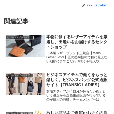
sakutaro-bro
関連記事
本物に価するレザーアイテムを厳
ビジネス・ビジネスアイテム
選し、出逢いをお届けするセレク
トショップ
日本製レザーブランド正規店【Mens
Lether Store】匠の熟練技術で目に見えな
い細部にまでこだわり抜く革職人や、最
高級の素材と伝統的な技法で妥協なき製
作を貫くレザーブランドなどが、ひとつ
ひとつ手作りで生み出している、これま
ビジネスアイテムで働くをもっと
ビジネス・ビジネスアイテム
で出逢う...
楽しく。ビジネスバッグ公式通販
サイト【TRANSIC LADIES】
女性スタッフが「自分が持ちたい鞄」と
いう視点から企画生産販売を行っている
のが最大の特徴。チームメンバーは、全
員女性です。商品の企画、生産、輸入、
販売、店舗運営、マーケティング、配
送、カスタマーまで、チームが一丸とな
欲しい商品をご自宅orお近くの店
インテリア・寝具・収納