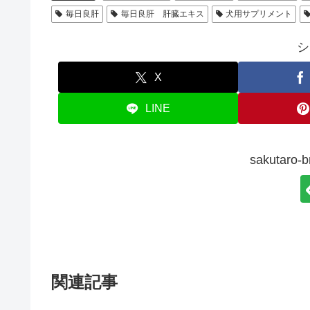
毎日良肝
毎日良肝 肝臓エキス
犬用サプリメント
シ
X
LINE
sakutar
関連記事