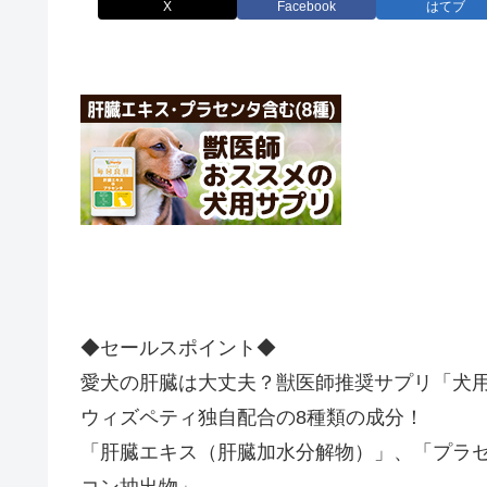
X
Facebook
はてブ
◆セールスポイント◆
愛犬の肝臓は大丈夫？獣医師推奨サプリ「犬用
ウィズペティ独自配合の8種類の成分！
「肝臓エキス（肝臓加水分解物）」、「プラセ
コン抽出物」、