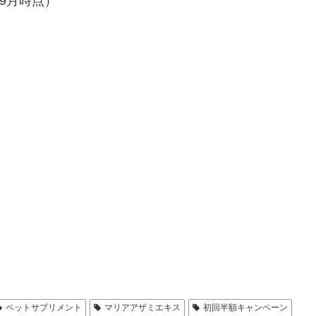
年9月時点）
ペットサプリメント
マリアアザミエキス
初回半額キャンペーン