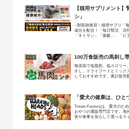
【猫用サプリメント】
ペット
シ」
--獣医師推奨！猫用サプリ「
成分を配合！「毎日腎活 活
「キトサン」「葉酸」、「ビ
これら7種類の成分を1粒に
目！「毎日腎活」が選ばれる
保存料なし・化学調味なし）
ィブリストに基づく生産管理
100万食販売の馬刺
ペット
る「カツオ味+ビール酵母」
無添加で低脂肪、低カロリー
ター運営。★こんな愛猫にお
すし、ドライフードとミック
た・オシッコの臭いがしなく
しておすすめです。累計販売
く・血尿が出る・トイレ以外
品質の商品です。
１：「まずは試したい」とい
の場合、初回が１袋９８０円
もＯＫ！２回目お届けの約1
「愛犬の健康は、ひとつひと
ペット
Treats Factoryは
おやつの通販専門店です。海
美や食事を安心して選べるラ
素材の持つ風味を大切にした
指しています。