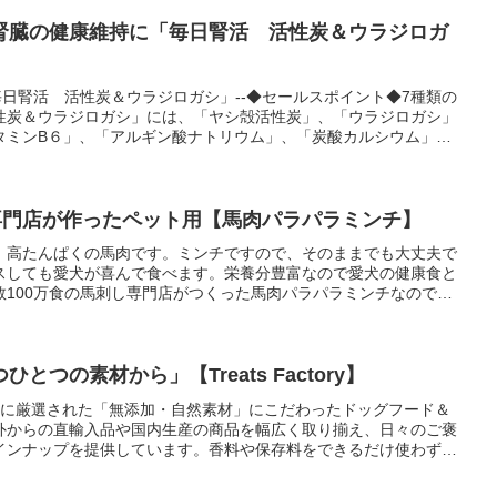
腎臓の健康維持に「毎日腎活 活性炭＆ウラジロガ
毎日腎活 活性炭＆ウラジロガシ」--◆セールスポイント◆7種類の
性炭＆ウラジロガシ」には、「ヤシ殻活性炭」、「ウラジロガシ」
タミンB６」、「アルギン酸ナトリウム」、「炭酸カルシウム」。
凝縮した腎活をサポートする猫用サプリメントです。◆ココに注
理由４つ◆１：大切な家族だから無添加で製造（無香料・無着色・
２：信頼のGMP認定国内工場生産、ペットフード安全法・ポジテ
体制３：小型猫から大型猫、全猫種がおやつ感覚で美味しく食べれ
し専門店が作ったペット用【馬肉パラパラミンチ】
。４：お客様サポートの充実。年末年始除く年中無休のコールセン
、高たんぱくの馬肉です。ミンチですので、そのままでも大丈夫で
ススメ★・一度にたくさんの水を飲む・オシッコの量や回数が増え
スしても愛犬が喜んで食べます。栄養分豊富なので愛犬の健康食と
なった・オシッコの色が薄くなった・オシッコの時に痛そうに鳴
数100万食の馬刺し専門店がつくった馬肉パラパラミンチなので高
で粗相をする・陰部、腹部をなめている★【今なら特別価格！】★
うお客様の為に「初回半額キャンペーン」を実施中！２：定期購入
！定期２回目以降は１０％ＯＦＦ〜最大３２％OFF（解約はいつで
週間前までにキャンセル連絡必要）
つの素材から」【Treats Factory】
、愛犬のために厳選された「無添加・自然素材」にこだわったドッグフード＆
外からの直輸入品や国内生産の商品を幅広く取り揃え、日々のご褒
インナップを提供しています。香料や保存料をできるだけ使わず、
商品が豊富。愛犬との暮らしをより楽しく、心地よくすることを目