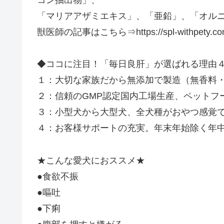
「マリアアザミエキス」、「亜鉛」、「オルニ
獣医師の記事はこちら⇒https://spl-withpety.com/in
◆ココに注目！「毎日良肝」が選ばれる理由
１：大切な家族だから無添加で製造（無香料
２：信頼のGMP認定国内工場生産、ペットフ
３：小型犬から大型犬、全犬種がおやつ感覚
４：お客様サポートの充実。年末年始除く年
★こんな愛犬におススメ★
●食欲不振
●嘔吐
●下痢