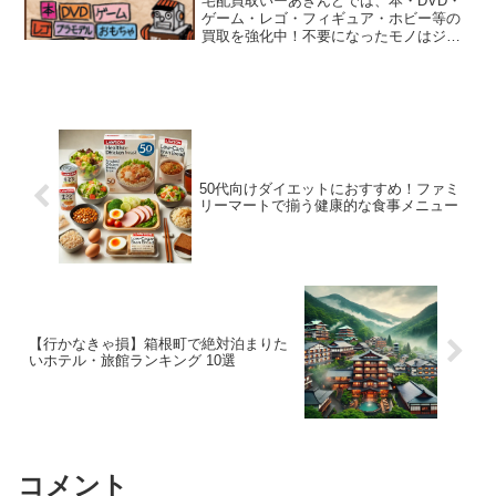
宅配買取いーあきんどでは、本・DVD・
ゲーム・レゴ・フィギュア・ホビー等の
買取を強化中！不要になったモノはジャ
ンル問わずまとめて一括査定！宅配買取
ならご自身のご都合の良い時にいーあき
んどへ商品を送っていただくだけ！送料
や手数料は無料で、スピード入金！
50代向けダイエットにおすすめ！ファミ
リーマートで揃う健康的な食事メニュー
【行かなきゃ損】箱根町で絶対泊まりた
いホテル・旅館ランキング 10選
コメント