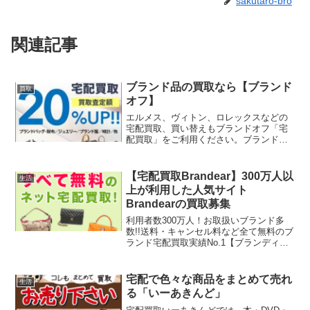
sakutaro-bro
関連記事
ブランド品の買取なら【ブランド
買取
オフ】
エルメス、ヴィトン、ロレックスなどの
宅配買取、買い替えもブランドオフ「宅
配買取」をご利用ください。ブランドオ
フでは、全ての手数料が無料の「宅配買
取」サービスを、全国（離島含む）の地
域からご利用いただくことができます。
【宅配買取Brandear】300万人以
生活
ご不要になったブランド品のバッグや、
上が利用した人気サイト
時計、ジュエリー、衣類品など、まとめ
Brandearの買取募集
てブランドオフにお売りください。ブラ
ンドオフの店舗まで足を運びづらい方
利用者数300万人！お取扱いブランド多
や、お忙しい方、お品物が多い方にも大
数!!送料・キャンセル料など全て無料のブ
変ご好評いただいております。また運送
ランド宅配買取実績No.1【ブランディ
中の起こりうる万一の事故を補償する運
ア】
送保険もございますので、どうぞ安心し
てお送りください！
宅配で色々な商品をまとめて売れ
生活
る「いーあきんど」