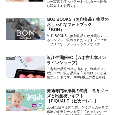
コー写真を使ったアートポスターを制作
し販売するお店です。
MUJIBOOKS（無印良品）推奨の
キッズ
おしゃれなフォトブック
『BON』
MUJIBOOKS（無印良品）が推奨してい
るシンプルで洗練されたフォトブックサ
ービスです。グラフィックデザイナー田
中義久氏が監修し、どんな生活空間にも
馴染むシンプルなデザインとなってま
す。
近江牛通販EC【カネ吉山本オン
ギフト
ラインショップ】
・老舗の品質カネ吉山本は、創業以来、
近江牛の伝統と品質を守り続けている老
舗ブランドです。100年以上の歴史を持つ
当店は、厳選された近江牛を提供し、多
くの美食家から信頼を得ています。・高
品質の近江牛私たちの近江牛は、豊かな
発達専門家推奨の知育・食育グッ
子育て
風味と柔らかさが特長です。厳格な飼育
ズと出産祝いギフト
基準に従い、最高の状態でお届けするこ
【PiQUALE（ピカーレ）】
とをお約束します。ステーキ、焼肉、す
き焼きなど、さまざまな料理でその美味
doddlは日本上陸以降、たくさんの子育て
しさをお楽しみいただけます。・直販体
家庭の食事シーンを支えてきました。一
制と利便性生産者から直接お届けする直