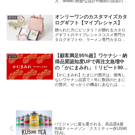
方、doddlの絶妙な設計や細部の品質の大
販体制により、新鮮で安全な近江牛を迅
切さを無視した安価な類似品の出現で、
速にお届けします。公式ECサイトでは、
期待した効果が得られず「うちの子には
簡単な操作で商品を購入でき、詳細な商
ダメだ」と諦めてしまう方が増加。ま
オンリーワンのカスタマイズカタ
ギフト
品説明や調理方法の提案も充実していま
た、色々と安価な類似品を試し続けたけ
ログギフト【マイプレシャス】
す。・多彩なラインアップとギフトセッ
ど、結局doddlをはじめに買った方が安か
トステーキや焼肉用のカットはもちろ
ったとご連絡頂くことも増えました。
贈られた方にピッタリ！が贈れるカタロ
ん、近江牛のローストビーフも。特別な
グギフトのマイプレシャスコスメ専門カ
日の贈り物にも最適なギフトセットを取
タログギフトや、ラーメン専門カタログ
り揃えています。大切な方への贈り物と
ギフト、出産祝い専用カタログギフトな
しても喜ばれること間違いなしです。
ど贈られた方の好みやセンスにピッタリ
のギフトがきっと見つかります。
【顧客満足95%超】ワケナシ・納
ギフト
得品質認知度UPで再注文急増中
の「かにまみれ」！リピート90日
OK！
【かにまみれ】たまにの贅沢は、後悔し
ないワケナシ品質で！年に数回のたまに
の贅沢。せっかくの機会にあなたは、ワ
ケアリ派？ワケナシ派？
パリジャンに最も愛される、高品質&最
先端ティーメゾン「クスミティー(KUSMI
TEA)」