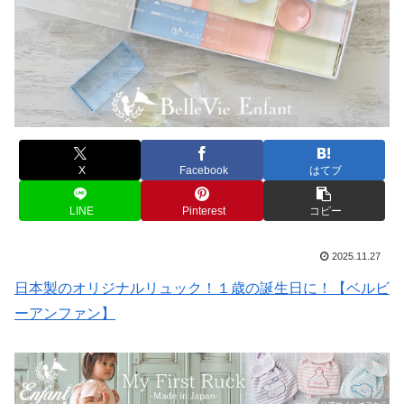
X
Facebook
はてブ
LINE
Pinterest
コピー
2025.11.27
日本製のオリジナルリュック！１歳の誕生日に！【ベルビ
ーアンファン】