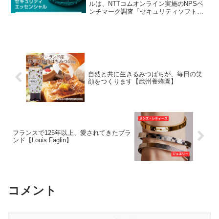
ルは、NTTコムオンライン実施のNPSベ
ンチマーク調査「セキュリティソフト」
部門において8年連続で1位を獲得してい
る総合セキュリティ対策ソフトです。
NPSベンチマーク調査とは「お友達や同
僚に薦めたいか？」という究極の1問か
ら、製品・ブランドへの愛着度・信頼度
を算出する調査になり、調査項目別では
「動きの軽快さ・処理速度の速さ」「防
自然と共に生きるみつばちが、毎日の笑
御率の高さ」「誤検出率の低さ」などの
顔をつくります【武州養蜂園】
項目で事業者6社中、最高の満足度を獲得
いたしました。
フランスで125年以上、愛されてきたブラ
ンド【Louis Faglin】
コメント