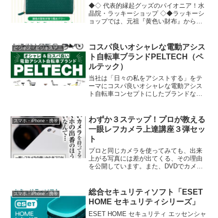
◆◇ 代表的縁起グッズのパイオニア！水
晶院・ラッキーショップ ◇◆ラッキーシ
ョップでは、元祖『黄色い財布』から最
新の『金運を守る子犬』『金運迎えて馬
九行久財布』『各種開運カレンダー』ま
で、金運・財運・開運にまつわる縁起商
コスパ良いオシャレな電動アシス
ビジネス・ビジネスアイテム
品を幅広く企画・販売しています。有名
ト自転車ブランドPELTECH（ペ
風水師や専門家が監修する確かな商品力
ルテック）
と、口コミ・体験談による信頼感で、多
くのお客様にご支持いただいています。
当社は「日々の私をアシストする」をテ
ーマにコスパ良いオシャレな電動アシス
ト自転車コンセプトにしたブランドなり
ます。「PELTECH」は
PEDAL×Technologyの造語で、私たちが
持てる技術を自転車に注ぐことをこのブ
わずか３ステップ！プロが教える
スマホ・iPhone・携帯
ランド名で示しています。
一眼レフカメラ上達講座３弾セッ
ト
プロと同じカメラを使ってみても、出来
上がる写真には差が出てくる、その理由
を公開しています。また、DVDでカメラ
の設定方法を見られるので、機械が苦手
な女性の方や、細かい文字を読みにくい
ご年配の方にも人気です。
総合セキュリティソフト「ESET
スマホ・iPhone・携帯
HOME セキュリティシリーズ」
ESET HOME セキュリティ エッセンシャ