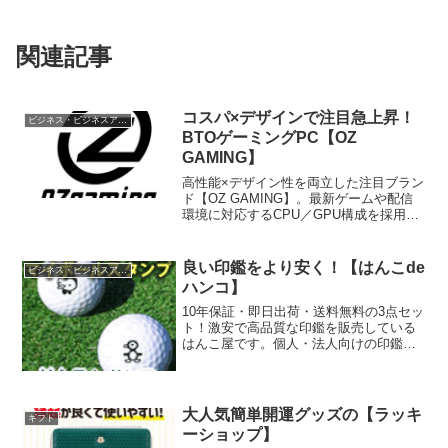
関連記事
コスパ×デザインで注目急上昇！
ビジネス・ビジネスアイテム
BTOゲーミングPC【OZ
GAMING】
高性能×デザイン性を両立した注目ブラン
ド【OZ GAMING】。最新ゲームや配信
環境に対応するCPU／GPU構成を採用
し、“手が届くハイスペックPC”として高
いコストパフォーマンスを実現していま
す。
良い印鑑をより安く！【はんこde
ビジネス・ビジネスアイテム
ハンコ】
10年保証・即日出荷・送料無料の3点セッ
ト！激安で高品質な印鑑を販売している
はんこ屋です。個人・法人向けの印鑑・
スタンプ・ゴム印を幅広くラインナッ
プ。新社会人・新成人、結婚祝い等のプ
レゼントにも最適！また、会社設立・起
業・開業を応援いたします！ゴルフボー
大人気簡単開運グッズの【ラッキ
ギフト
ルにスタンプが押せる「マイボールスタ
ーショップ】
ンプ」も人気です！