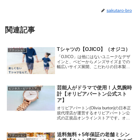
sakutaro-bro
関連記事
Tシャツの【OJICO】（オジコ）
ファッション
「OJICO」は他にはないユニークなデザ
インと、ベビーからメンズサイズまでの
幅広いサイズ展開、こだわりの日本製ク
オリティが魅力のTシャツを取り扱ってお
ります。
芸能人がドラマで使用！人気腕時
ビジネス・ビジネスアイテム
計【オリビアバートン公式スト
ア】
オリビアバートン(Olivia burton)の日本正
規代理店が運営するオリビアバートン公
式の正規品オンラインストアです。オリ
ビアバートンは2016年日本に公式に取り
扱いが始まり、わずか半年でドラマに起
用されるなどファッションスタイリスト
送料無料＋5年保証の老舗ミシン
ファッション
やデザイン関係者に大注目されるイギリ