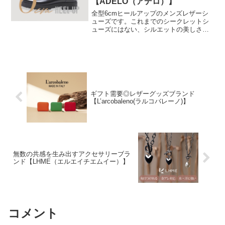
【ADELO（アデロ）】
からの酒造りの伝統は守りながら、常に
新しいことにも挑戦していきます。「北
全型6cmヒールアップのメンズレザーシ
斗の拳」とのコラボなどユニークな商品
ューズです。これまでのシークレットシ
の取り組みでも知られ、「デビルマン」
ューズにはない、シルエットの美しさ
や「キューティーハニー」焼酎ファンだ
と、クオリティの高さが特徴です。アウ
けではなくアニメファンにも人気の酒蔵
トソールで3cmと、中に特殊な3cmのイ
です。・中でも2019年発売の「北斗の
ンソールを搭載しており、合計6cmのヒ
拳」コラボ焼酎は累計70万本以上の売上
ールアップですが、履いている時もいな
(2020年12月調べ)。焼酎業界ではまれに
い時もほとんどわからない仕様になって
みる大ヒットとなり、2021年も新商品が
います。これまでは身長を大きくみせる
登場予定です。・2020年には、現在世界
ことが目的の俗に言うシークレットシュ
的にも注目され始めている「クラフトジ
ギフト需要◎レザーグッズブランド
ーズはありましたが、コンプレックスを
ン」のジャンルに初めて挑戦し
【L’arcobaleno(ラルコバレーノ)】
解消するものというよりも、ADELOを履
「JapaneseGIN赤鳥居」を発売。佐賀県
くことで足を長くみせ、背筋が伸び、姿
産の素材をメインに和の魅力と造り手の
勢が良くなり、それによって相手からの
技術や想いが詰まった商品です。
印象を良くみせることをポイントにして
います。
無数の共感を生み出すアクセサリーブラ
ンド【LHME（エルエイチエムイー）】
コメント