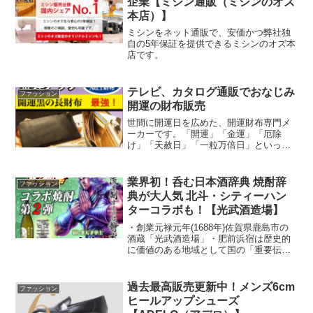
企業【ミシン通販（ミシンのオズ
ス初のファッション時計ブランドです。
本店）】
ミシンをネット通販で、安価かつ弊社独
自の5年保証を提供できるミシンのオズ本
店です。
テレビ、カタログ通販でおなじみ
ファッション
開運の財布販売
世間に開運日を広めた、開運財布専門メ
ーカーです。「開運」「金運」「厄除
け」「天赦日」「一粒万倍日」といった
キーワードで皆様に支えられて参りまし
た。約１５年前の大安に開運財布が売
れ、それ以降縁起の良い日、お金に関す
業界初！呑む日本酒辞典 焼酎辞
ファッション
る日を開運日と定めその日を中心に販促
典が大人気 北斗・シティーハン
を強めてまいりました。
ターコラボも！【光武酒造場】
・創業元禄元年(1688年)佐賀県鹿島市の
酒蔵「光武酒造場」・肥前浜宿は歴史的
に価値のある地域として国の「重要伝統
的建造物群保存地区」に選定されてお
り、近年外国人の旅行者も多数来店、
「外国人に喜ばれるお土産ランキング」
過去最高販売更新中！メンズ6cm
ファッション
でも佐賀の日本酒が選ばれました。・
ヒールアップシューズ
「伝統の中からの革新」を合言葉に、昔