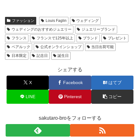
ファッション
Louis Faglin
ウェディング
ウェディングのおすすめジュエリー
ジュエリーブランド
フランス
フランスで125年以上
ブランド
プレゼント
ペアルック
公式オンラインショップ
当日出荷可能
日本限定
記念日
誕生日
シェアする
X
Facebook
はてブ
LINE
Pinterest
コピー
sakutaro-broをフォローする