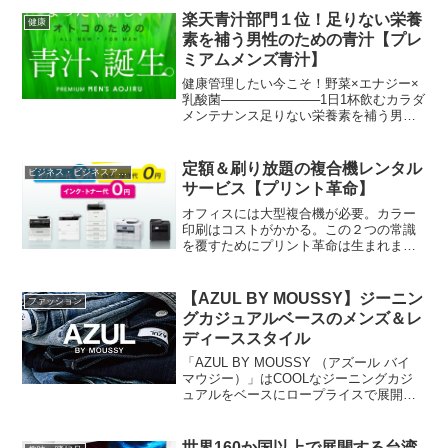
アリングを始めとした2,000種類以上の
楽天青汁部門１位！足りない栄養
健康
ア...
素を補う男性のための青汁【プレ
ミアムメンズ青汁】
健康管理したい今こそ！野菜×エナジー×
乳酸菌───────────1日1杯飲むカラダ
メンテナンス足りない栄養素を補う男性
のための青汁です。
定額＆刷り放題の複合機レンタル
ビジネス・ビジネスアイテム
サービス【プリント革命】
オフィスには大型複合機が必要。カラー
印刷はコストがかかる。この２つの常識
を覆すためにプリント革命は生まれまし
た。必要な時、必要な量、必要なスピー
ドやサイズ、クオリティで気兼ねなく印
刷出来るサービスを提供する事で、顧客
【AZUL BY MOUSSY】ジーニン
ファッション
企業の売上アップに貢献すること。更に
グカジュアルベースのメンズ＆レ
消耗品であったインク・トナー、プリン
ディーススタイル
ター本体のリース代などを抑えられるこ
とから、お客様の利益の最大化にも貢献
「AZUL BY MOUSSY （アズール バイ
すること。この二つがプリント革命の使
マウジー）」はCOOLなジーニングカジ
命です。
ュアルをベースにロープライスで展開す
るメンズ&レディースファッションブラン
ド。女性から絶大な人気を誇り、デニム
に定評のある「MOUSSY」「SLY」など
世界160か国以上で展開する台湾