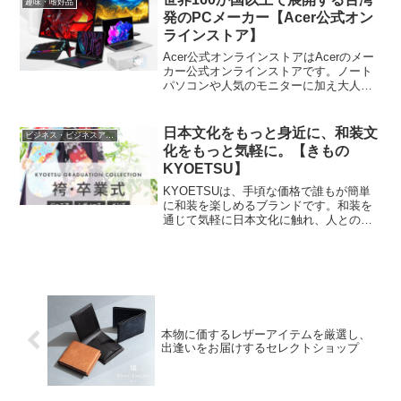
趣味・嗜好品
を展開するバロックジャパンリミテッド
発のPCメーカー【Acer公式オン
より、ショッピングモールを中心に全国
ラインストア】
120店舗以上に出店しています。社内の生
産背景を活かし実現した、ロープライス
Acer公式オンラインストアはAcerのメー
ながらも高品質という高コストパフォー
カー公式オンラインストアです。ノート
マンスが多くの方に支持されており、雑
パソコンや人気のモニターに加え大人気
誌をはじめとしたメディアで取り上げら
の空気清浄機もバラエティ豊かにライン
れることもあります。また、ベーシック
アップ。ストア限定モデルも各種ござい
なアイテムのみならず、トレンド感のあ
ます。キャンペーンも頻繁に行い、ユー
日本文化をもっと身近に、和装文
ビジネス・ビジネスアイテム
るアイテムも充実しています。
ザーが欲しい製品をお求めやすい価格で
化をもっと気軽に。【きもの
ご提供できるよう常に探求しています。
KYOETSU】
今なら初回限定5％OFFクーポンを配布
中。
KYOETSUは、手頃な価格で誰もが簡単
に和装を楽しめるブランドです。和装を
通じて気軽に日本文化に触れ、人との繋
がりを感じる特別な体験を提供したい。
私たちの目標は、和装を通じて日常生活
に特別な彩りを加え、誰もが気軽に特別
な体験を楽しむことができること。和装
の魅力を身近に感じていただけるよう、
幅広い年代に対応した商品をご用意して
います。
本物に価するレザーアイテムを厳選し、
出逢いをお届けするセレクトショップ