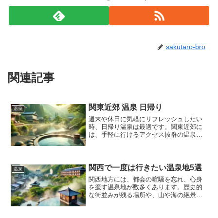
sakutaro-bro
関連記事
関東近郊 温泉 日帰り
温泉
週末や休日に気軽にリフレッシュしたい
時、日帰り温泉は最適です。関東近郊に
は、手軽に行けるアクセス抜群の温泉地
が多く、日常の疲れを癒すための場所と
して人気があります。今回は、関東周辺
で日帰り温泉が楽しめるおすすめのスポ
ットを5つご紹介します。
関西で一度は行きたい温泉地5選
温泉
関西地方には、都会の喧騒を忘れ、心身
を癒す温泉地が数多くあります。歴史的
な街並みが残る場所や、山や海の絶景を
楽しめる温泉など、訪れる価値のある名
湯ばかりです。今回は、関西で一度は行