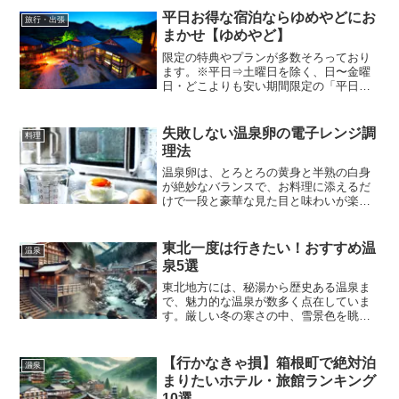
ってみたい温泉地を5つご紹介します。
平日お得な宿泊ならゆめやどにお
旅行・出張
まかせ【ゆめやど】
限定の特典やプランが多数そろっており
ます。※平日⇒土曜日を除く、日〜金曜
日・どこよりも安い期間限定の「平日御
優待プラン」が人気！ 通年で用意でき
るものではないからこそ、圧倒的低料金
でのプランを販売。・東証一部上場カタ
失敗しない温泉卵の電子レンジ調
料理
ログ通販 ベルーナのグループ会社の
理法
為、 会員のお客様も多数いらっしゃい
ます。
温泉卵は、とろとろの黄身と半熟の白身
が絶妙なバランスで、お料理に添えるだ
けで一段と豪華な見た目と味わいが楽し
める一品です。通常はお湯で時間をかけ
て作りますが、電子レンジを使えば短時
間で手軽に作ることができます。しか
東北一度は行きたい！おすすめ温
温泉
し、電子レンジは温度管理が難しく、加
泉5選
熱しすぎると卵が破裂してしまうこと
も…。そこで今回は、失敗せずに温泉卵
東北地方には、秘湯から歴史ある温泉ま
を作るコツを紹介します。
で、魅力的な温泉が数多く点在していま
す。厳しい冬の寒さの中、雪景色を眺め
ながら温泉に浸かる体験は、まさに至福
のひととき。今回は、東北を代表する
「一度は訪れたい」温泉地を5つご紹介し
【行かなきゃ損】箱根町で絶対泊
温泉
ます。
まりたいホテル・旅館ランキング
10選