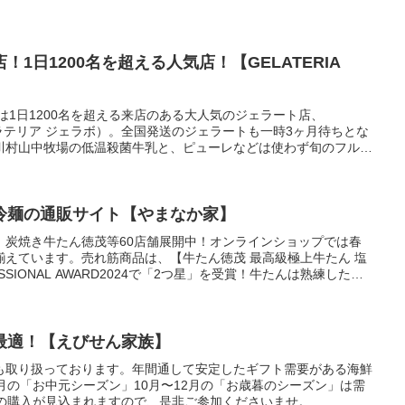
！1日1200名を超える人気店！【GELATERIA
には1日1200名を超える来店のある大人気のジェラート店、
O（ジェラテリア ジェラボ）。全国発送のジェラートも一時3ヶ月待ちとな
川村山中牧場の低温殺菌牛乳と、ピューレなどは使わず旬のフルー
ところから作るジェラートはとても濃厚な味わいです。
冷麺の通販サイト【やまなか家】
、炭焼き牛たん徳茂等60店舗展開中！オンラインショップでは春
揃えています。売れ筋商品は、【牛たん徳茂 最高級極上牛たん 塩
ESSIONAL AWARD2024で「2つ星」を受賞！牛たんは熟練した職
、ご家庭で焼くだけでお店の味が再現できる逸品となっておりま
いており、年間を通して良く売れています！やまなか家の盛岡冷麺
がある商品です！【冷凍】伝統の味本場盛岡冷麺！2食入りFOOD
RD2024で最高ランクの「3つ星」を受賞！ジャパンフードセレクション
最適！【えびせん家族】
リ」を受賞！寒い時期はオンラインショップ限定で「牛たんしゃぶ
も取り扱っております。年間通して安定したギフト需要がある海鮮
チゲ」等も販売しています。
月の「お中元シーズン」10月〜12月の「お歳暮のシーズン」は需
以上の購入が見込まれますので、是非ご参加くださいませ。