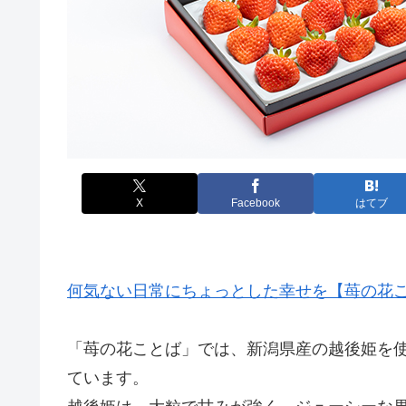
X
Facebook
はてブ
何気ない日常にちょっとした幸せを【苺の花
「苺の花ことば」では、新潟県産の越後姫を
ています。