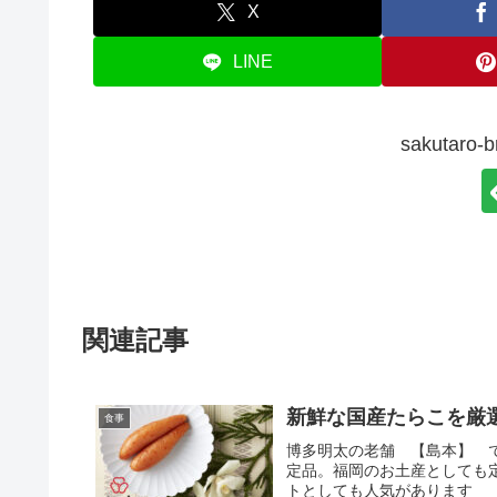
X
LINE
sakutar
関連記事
新鮮な国産たらこを厳
食事
博多明太の老舗 【島本】 
定品。福岡のお土産としても
トとしても人気があります