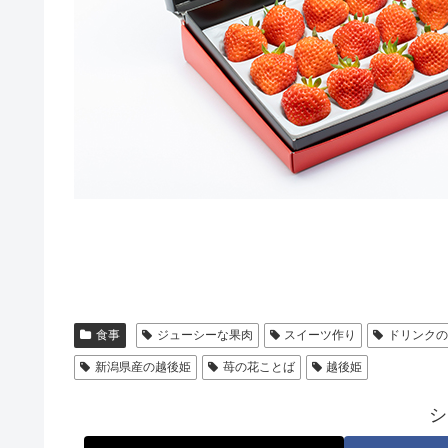
食事
ジューシーな果肉
スイーツ作り
ドリンク
新潟県産の越後姫
苺の花ことば
越後姫
シ