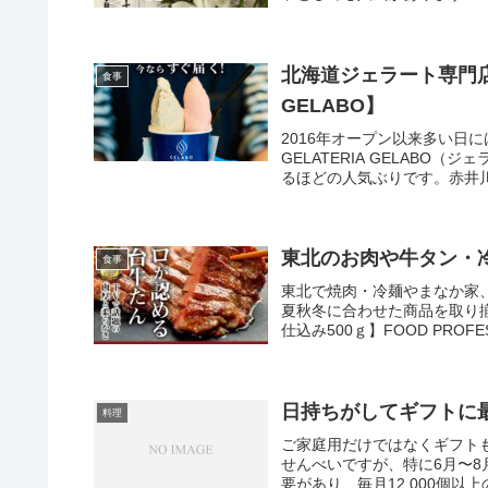
北海道ジェラート専門店
食事
GELABO】
2016年オープン以来多い日
GELATERIA GELAB
るほどの人気ぶりです。赤井
ツを１つ１つ職人が皮を剥く
東北のお肉や牛タン・
食事
東北で焼肉・冷麺やまなか家
夏秋冬に合わせた商品を取り
仕込み500ｇ】FOOD PROF
人が味付けし熟成させており
す。その為大変ご好評いただ
は、年間150万食以上の実績
PROFESSIONAL AWA
日持ちがしてギフトに
料理
でも最高ランクの「グランプ
ご家庭用だけではなくギフト
しゃぶ」「もつ鍋」「キムチ
せんべいですが、特に6月〜8
要があり、毎月12,000個