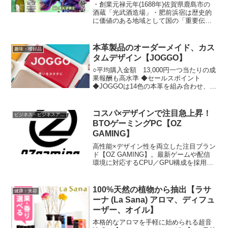
・創業元禄元年(1688年)佐賀県鹿島市の
酒蔵「光武酒造場」・肥前浜宿は歴史的
に価値のある地域として国の「重要伝統
的建造物群保存地区」に選定されてお
り、近年外国人の旅行者も多数来店、
「外国人に喜ばれるお土産ランキング」
本革製品のオーダーメイド、カス
趣味・嗜好品
でも佐賀の日本酒が選ばれました。・
タムデザイン【JOGGO】
「伝統の中からの革新」を合言葉に、昔
からの酒造りの伝統は守りながら、常に
○平均購入金額 13,000円一つ当たりの成
新しいことにも挑戦していきます。「北
果報酬も高水準 ◆セールスポイント
斗の拳」とのコラボなどユニークな商品
◆JOGGOは14色の本革を組み合わせ、世
の取り組みでも知られ、「デビルマン」
界に1つだけの革製品をWeb上のシミュレ
や「キューティーハニー」焼酎ファンだ
ーション画面で、簡単にオリジナルデザ
けではなくアニメファンにも人気の酒蔵
インを創れるサービスです。バングラデ
コスパ×デザインで注目急上昇！
ビジネス・ビジネスアイテム
です。・中でも2019年発売の「北斗の
シュの自社工場ですべての商品を製造し
BTOゲーミングPC【OZ
拳」コラボ焼酎は累計70万本以上の売上
ており、労働環境と貧困問題の解決を目
GAMING】
(2020年12月調べ)。焼酎業界ではまれに
的として立ち上げられました。特徴とし
みる大ヒットとなり、2021年も新商品が
て、1. 自分オリジナルにカスタマイズで
高性能×デザイン性を両立した注目ブラン
登場予定です。・2020年には、現在世界
きる2. 一つ一つ職人による手作り3. お好
ド【OZ GAMING】。最新ゲームや配信
的にも注目され始めている「クラフトジ
きな名前を刻印可能4. ギフトに最適なラ
環境に対応するCPU／GPU構成を採用
ン」のジャンルに初めて挑戦し
ッピング・メッセージカード 世界で一つ
し、“手が届くハイスペックPC”として高
「JapaneseGIN赤鳥居」を発売。佐賀県
だけの革製品を、一つ一つオーダーメイ
いコストパフォーマンスを実現していま
産の素材をメインに和の魅力と造り手の
ドで作れることが喜ばれています。◆人
す。
100%天然の植物から抽出【ラサ
技術や想いが詰まった商品です。
健康・美容
気のオススメ3商品◆1. 色鮮やかなポケッ
ーナ (La Sana) アロマ、ディフュ
トが大人のおしゃれを感じる本革二つ折
り財布2. カード収納もたっぷりの本革長
ーザー、オイル】
財布3. 収納力もサイズもこだわる方に3つ
本格的なアロマを手軽に始められる超音
折りミニ財布