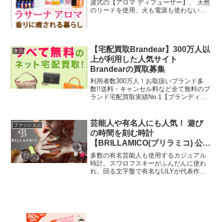
波式の【アロマ ディフューザー】、 天然
のリードを使用、火も電源も使わない
【アロマ リードディフューザー】、 １０
０％天然の芳香成分【エッセンシャルオ
イル】、 お風呂を贅沢なリラックスタイ
ムに【アロマ バスソルト】。アロマ初心
【宅配買取Brandear】300万人以
者やギフト需要にも大変喜ばれているア
生活
ロマグッズです。
上が利用した人気サイト
Brandearの買取募集
利用者数300万人！お取扱いブランド多
数!!送料・キャンセル料など全て無料のブ
ランド宅配買取実績No.1【ブランディ
ア】
芸能人や有名人にも人気！ 遊び
ファッション
の時間を刻む時計
【BRILLAMICO(ブリラミコ) 公式
ストア】
多数の有名芸能人も使用するカジュアル
時計。スワロフスキーがふんだんに使わ
れ、回る文字盤で有名なLILYが代表作と
なっています。