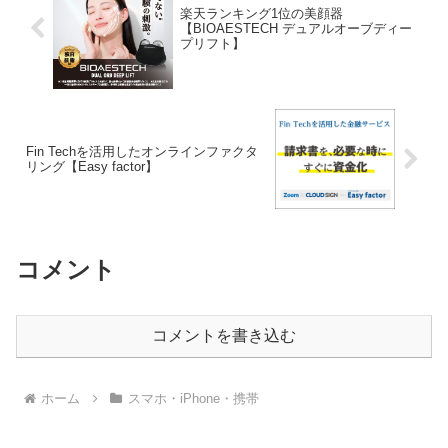
御率の高さ」「誤検出率の低さ」などの
楽天ランキング1位の美顔器
項目で事業者6社中、最高の満足度を獲得
【BIOAESTECH デュアルオーブディー
いたしました。
プリフト】
Fin Techを活用したオンラインファクタ
リング【Easy factor】
コメント
コメントを書き込む
ホーム
スマホ・iPhone・携帯