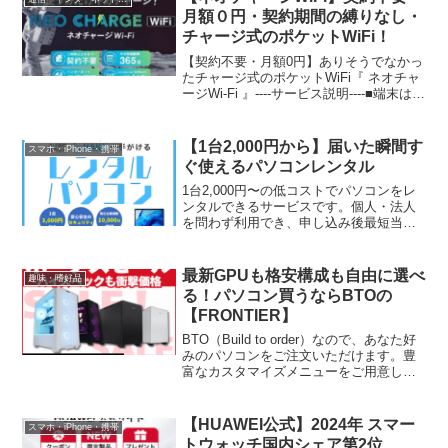
月額０円・契約期間の縛りなし・
チャージ式のポケットWiFi！
【契約不要・月額0円】ありそうでなかっ
たチャージ式のポケットWiFi『 ネオチャ
ージWi-Fi 』----サービス説明----■端末は買
い切り型なので・新規契約・固定でかか
る費用・契約期間の縛り一切なし■通信に
必要なGBは・必要に応じて必要な分(GB)
【1台2,000円から】届いた瞬間す
スマホ・iPhone・携帯
を購入する仕組み・GBを使わない月は月
ぐ使えるパソコンレンタル
額0円
1台2,000円〜の低コストでパソコンをレ
ンタルできるサービスです。個人・法人
を問わず利用でき、申し込み後最短当日
発送にも対応。急なテレワーク導入、短
期プロジェクト、イベント、PC故障時の
代替機など、幅広い用途に活用できま
最新GPUも格安構成も自由に選べ
趣味・嗜好品
す。
る！パソコン買うならBTOの
【FRONTIER】
BTO（Build to order）なので、あなた好
みのパソコンをご注文いただけます。豊
富なカスタマイズメニューをご用意して
いますので、目的・ご予算に応じた「お
客様だけの1台」をご提供できます。・こ
だわりの高品質パソコンの心臓ともいえ
【HUAWEI公式】2024年 スマー
スマホ・iPhone・携帯
る電源装置に内蔵されているコンデンサ
トウォッチ国内シェア第2位