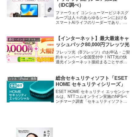
ーを日本製にするなど、より高品質な部
（IDC調べ）
品を採用しています。
ファーウェイ コンシューマービジネスグ
ループは人々のあらゆるシーンにおける
スマートAIライフのリーダーであり、ス
マートフォン、PC、タブレット、ウェア
ラブル、モバイルブロードバンド、ファ
ミリーデバイス、デバイスクラウドサー
【インターネット】最大最速キャ
通信・インターネット・電話
ビスを提供しています。最先端の技術を
ッシュバック80,000円フレッツ光
お客様へ提供し、テクノロジーの進歩が
もたらす恩恵を世界中のより多くの人々
フレッツ光（Bフレッツ）のお申込・ご契
と共有できるよう邁進し続けており、一
約キャンペーン全国受付中！NTT光の快
歩一歩その夢へと近づいています。
適光インターネット接続まるごとサポー
ト！
総合セキュリティソフト「ESET
スマホ・iPhone・携帯
HOME セキュリティシリーズ」
ESET HOME セキュリティ エッセンシャ
ルは、NTTコムオンライン実施のNPSベ
ンチマーク調査「セキュリティソフト」
部門において8年連続で1位を獲得してい
る総合セキュリティ対策ソフトです。
NPSベンチマーク調査とは「お友達や同
僚に薦めたいか？」という究極の1問か
ら、製品・ブランドへの愛着度・信頼度
を算出する調査になり、調査項目別では
「動きの軽快さ・処理速度の速さ」「防