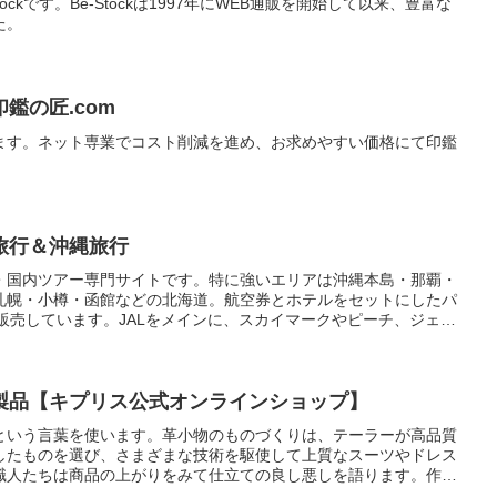
ockです。Be-Stockは1997年にWEB通販を開始して以来、豊富な
た。
鑑の匠.com
ます。ネット専業でコスト削減を進め、お求めやすい価格にて印鑑
旅行＆沖縄旅行
・国内ツアー専門サイトです。特に強いエリアは沖縄本島・那覇・
札幌・小樽・函館などの北海道。航空券とホテルをセットにしたパ
販売しています。JALをメインに、スカイマークやピーチ、ジェッ
、旅行専用の特別運賃を仕入れ。宿泊も34年の実績で人気ホテル
らない特別レートを確保。これらを組合せたオリジナルプランが魅力
製品【キプリス公式オンラインショップ】
という言葉を使います。革小物のものづくりは、テーラーが高品質
したものを選び、さまざまな技術を駆使して上質なスーツやドレス
職人たちは商品の上がりをみて仕立ての良し悪しを語ります。作り
質を高めるための努力を重ねてきた職人たちが考えることはいつも