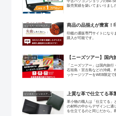
中古パソコンショップのBe-St
販売実績を築いてまいりまし
商品の品揃えが豊富！印
ビジネス・ビジネスアイテム
印鑑の通販専門サイトになり
購入が可能です。
【ニーズツアー】国内
旅行・出張
「ニーズツアー」は国内旅行
石垣島・宮古島などの沖縄、
ッケージツアーをWEB限定で
トスターなどLCCとも契約し
と直接契約し、OTAに出回
です。
上質な革で仕立てる革
ビジネス・ビジネスアイテム
革小物の職人は「仕立てる」
の材料の中からデザインに適
を仕立てるのと同じだから。
手としての美意識を磨き、品