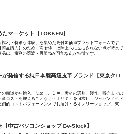
たマーケット【TOKKEN】
な権利・特別な体験」を集めた高付加価値プラットフォームです。
【商品購入】のため、寄附枠・控除上限に左右されない点が特長で
商品は、権利の譲渡・再販売が可能な点が特徴です。
ーが発信する純日本製高級皮革ブランド【東京クロ
との商談から輸入、なめし、染色、素材の選別、製作、販売までの
生産コストを抑えることなくクオリティを追求し、ジャパンメイド
圧倒的コストパフォーマンスでお届けするオンリーショップ。東京
な完全オリジナル染色加工、カラーも展開。製造直販による流通コ
り5〜6割程度の価格をWEB販売価格としております。品質に自
間完全返金保証】をつけております。
中古パソコンショップ Be-Stock】