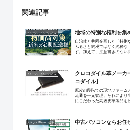
関連記事
地域の特別な権利を集め
ビジネス・ビジネスアイテム
自治体と共同企画した「特別
ふるさと納税ではなく純粋な
す。加えて、注意書きのない
クロコダイル革メーカ
ビジネス・ビジネスアイテム
コダイル】
原皮の段階での現地ファーム
流通を一元管理。それにより
にこだわった高級皮革製品を
クロコダイルだからこそ可能
スト軽減により一般市場価格よ
信があるため全商品に【7日
中古パソコンならお任せ【
スマホ・iPhone・携帯