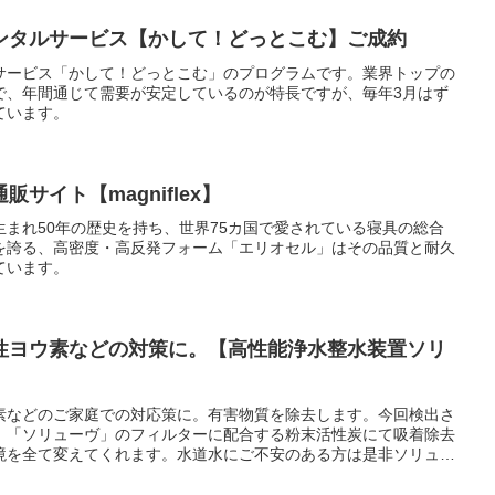
ンタルサービス【かして！どっとこむ】ご成約
サービス「かして！どっとこむ」のプログラムです。業界トップの
で、年間通じて需要が安定しているのが特長ですが、毎年3月はず
ています。
サイト【magniflex】
まれ50年の歴史を持ち、世界75カ国で愛されている寝具の総合
を誇る、高密度・高反発フォーム「エリオセル」はその品質と耐久
ています。
性ヨウ素などの対策に。【高性能浄水整水装置ソリ
素などのご家庭での対応策に。有害物質を除去します。今回検出さ
、「ソリューヴ」のフィルターに配合する粉末活性炭にて吸着除去
境を全て変えてくれます。水道水にご不安のある方は是非ソリュー