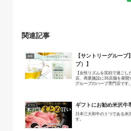
関連記事
【サントリーグループ】
健康
ブ）】
【女性リズムを笑顔で過ごした
店、商業施設に35店舗を展
グループのハーブ専門店です。
ギフトにお勧め米沢牛
ギフト
日本三大和牛の１つである米
す。