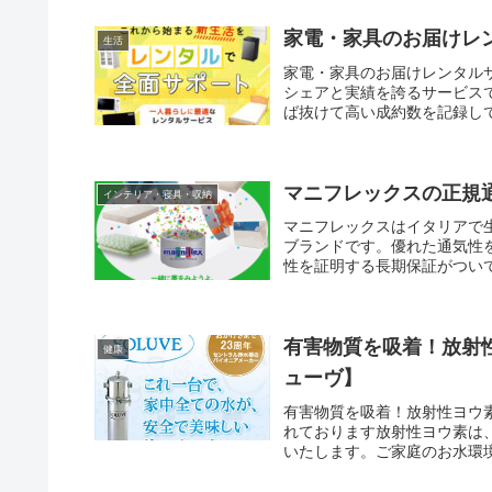
家電・家具のお届けレ
生活
家電・家具のお届けレンタル
シェアと実績を誇るサービス
ば抜けて高い成約数を記録し
マニフレックスの正規通販
インテリア・寝具・収納
マニフレックスはイタリアで生
ブランドです。優れた通気性
性を証明する長期保証がつい
有害物質を吸着！放射
健康
ューヴ】
有害物質を吸着！放射性ヨウ
れております放射性ヨウ素は
いたします。ご家庭のお水環
ヴを使ってみて下さい。