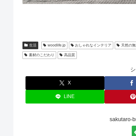
生活
woodlife.jp
おしゃれなインテリア
天然の無
素材のこだわり
高品質
シ
X
LINE
sakutar