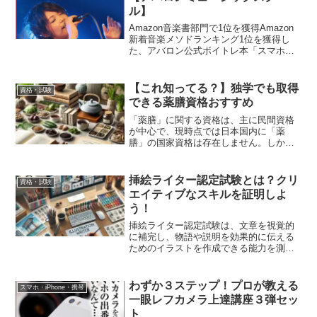
ル】
Amazon音楽書部門で1位を獲得Amazon
新着音楽メソドランキング1位を獲得し
た、アバロン公式ボイトレ本「スマホで
簡単レッスン究極のボイトレ」。前作の
Amazon音楽書部門で1位を獲得した、
「魔法のボイストレーニング」が全国の
【これ知ってる？】独学でも取得
資格・試験
書店にて発売中！ボーカルの上達方法や
できる薬膳資格おすすめ
コツが網羅されています。
「薬膳」に関する資格は、主に民間資格
が中心で、現時点では日本国内に「薬
膳」の国家資格は存在しません。しか
し、薬膳に関連する資格は複数あり、健
康や栄養、漢方に興味がある方にとって
有益です。以下、代表的な薬膳に関連す
挿絵ライター認定試験とは？クリ
資格・試験
る資格とそれにまつわる情報を紹介しま
エイティブなスキルを証明しよ
す。
う！
挿絵ライター認定試験は、文章を視覚的
に補完し、物語や説明を効果的に伝える
ためのイラストを作成できる能力を測定
する試験です。この資格は、ライターや
デザイナー、クリエイティブ業界で働く
方にとって、スキルを証明する手段とし
わずか３ステップ！プロが教える
スマホ・iPhone・携帯
て活用されています。
一眼レフカメラ上達講座３弾セッ
ト