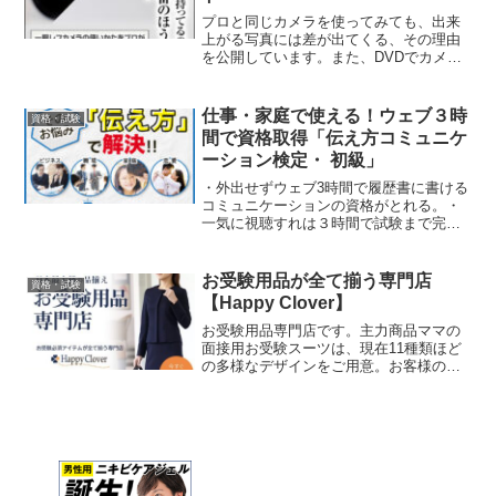
プロと同じカメラを使ってみても、出来
上がる写真には差が出てくる、その理由
を公開しています。また、DVDでカメラ
の設定方法を見られるので、機械が苦手
な女性の方や、細かい文字を読みにくい
ご年配の方にも人気です。
仕事・家庭で使える！ウェブ３時
資格・試験
間で資格取得「伝え方コミュニケ
ーション検定・ 初級」
・外出せずウェブ3時間で履歴書に書ける
コミュニケーションの資格がとれる。・
一気に視聴すれは３時間で試験まで完了
できて、リーズナブルで効率的。※講座
動画自体は140分です。検定試験等含めて
3時間となります。・家庭（子育て・夫婦
お受験用品が全て揃う専門店
資格・試験
関係）や職場の人間関係で役立つ実践的
【Happy Clover】
なメソッド。・シンプルでわかりやす
く、実例が盛りだくさんの内容。・一人
お受験用品専門店です。主力商品ママの
でできるワークショップつき。・３か月
面接用お受験スーツは、現在11種類ほど
間何度でも繰り返し視聴できます。
の多様なデザインをご用意。お客様のお
好みやそれぞれのお顔や体型に合わせて
選んでいただけます。