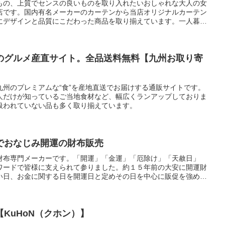
もの、上質でセンスの良いものを取り入れたいおしゃれな大人の女
店です。国内有名メーカーのカーテンから当店オリジナルカーテン
にデザインと品質にこだわった商品を取り揃えています。一人暮ら
た女性がおしゃれなインテリアに合うカーテンを探す際、多くの方
ンでは物足りないし、見本帳のカーテンは高額で気軽に購入できな
面します。当店ではおしゃれでシンプル、フェミニンでも甘すぎな
が求めるスマートな美しさ、品質と価格のバランスがとれたカーテ
のグルメ産直サイト。全品送料無料【九州お取り寄
プの強みを活かしたショップ運営にて商品提供を行っています。
九州のプレミアムな“食”を産地直送でお届けする通販サイトです。
人だけが知っているご当地食材など、幅広くランアップしておりま
扱われていない品も多く取り揃えています。
でおなじみ開運の財布販売
財布専門メーカーです。「開運」「金運」「厄除け」「天赦日」
ワードで皆様に支えられて参りました。約１５年前の大安に開運財
い日、お金に関する日を開運日と定めその日を中心に販促を強めて
KuHoN（クホン）】