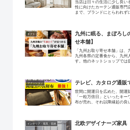
当店は日々の生活に少し良い
性に向けたカーテン通販専門
まで、ブランドにとらわれず
しや二人暮らし、家庭を持っ
が「大手チェーン店のカーテ
い」といった探しにくさに直
いといった多くの大人の女性
九州に眠る、まぼろし
ギフト
ンを厳選し、セレクトショッ
せ本舗】
「九州お取り寄せ本舗」は、
九州各県の定番食から、九州
す。他のネットショップでは
テレビ、カタログ通販
ファッション
世間に開運日を広めた、開運
「一粒万倍日」といったキー
布が売れ、それ以降縁起の良
まいりました。
北欧デザイナーズ家具【
インテリア・寝具・収納