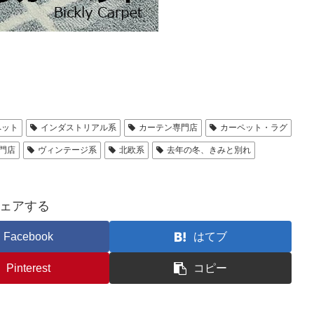
ペット
インダストリアル系
カーテン専門店
カーペット・ラグ
門店
ヴィンテージ系
北欧系
去年の冬、きみと別れ
ェアする
Facebook
はてブ
Pinterest
コピー