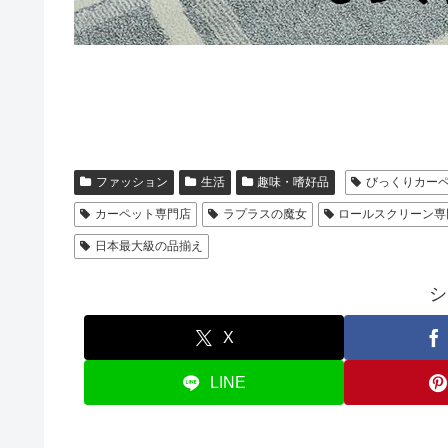
ファッション
生活
趣味・嗜好品
びっくりカー
カーペット専門店
ラプラスの魔女
ロールスクリーン専
日本最大級の品揃え
シ
X
LINE