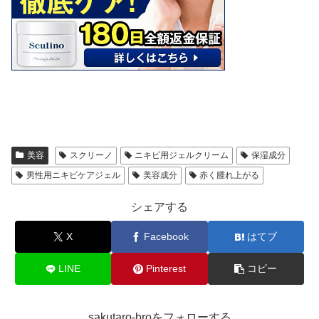
美容
スクリーノ
ニキビ用ジェルクリーム
保湿成分
男性用ニキビケアジェル
美容成分
赤く腫れ上がる
シェアする
X
Facebook
はてブ
LINE
Pinterest
コピー
sakutaro-broをフォローする