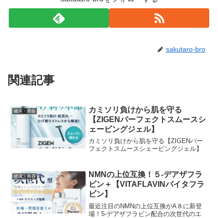
sakutaro-bro
関連記事
カミソリ負けから肌を守る
健康・美容
【ZIGENパーフェクトスムースシ
ェービングジェル】
カミソリ負けから肌を守る【ZIGENパー
フェクトスムースシェービングジェル】
NMNの上位互換！５-デアザフラ
健康・美容
ビン＋【VITAFLAVINバイタフラ
ビン】
最近注目のNMNの上位互換がA８に新登
場！5-デアザフラビン配合の次世代のエ