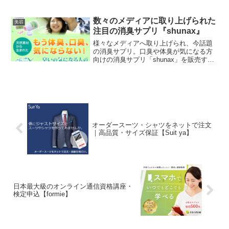
コスメ１位も獲得することも！！「新感
覚の“とろみオイル”でPOINTサロン級の質
感、ツヤ、まとまり!」糸を引くほど濃厚
数々のメディアに取り上げられた
美容
なとろみの秘密は、3D保護成分。少量で
注目の消臭サプリ『shunax』
もなめらかにのびて髪1本1本をムラなく
コーティング。広がりやすい髪やダメー
様々なメディアへ取り上げられ、今話題
ジ・乾燥でパサついた髪にも、潤いとツ
の消臭サプリ。口臭や体臭が気になる方
ヤを与え、しなやかな手触りに。シャン
向けの消臭サプリ「shunax」を販売する
プー後のアウトバストリートメ ントとし
プログラムです。各方面の媒体へ取り上
てはもちろん、ヘアワックス やバームに
げられ、非常に話題となっております。
混ぜて使えば、質感チェ ンジも自由自在
平成８年に厚生労働省より清涼飲料とし
に楽しめます。
ての基準を満たし、製造されました、植
物抽出エキスを摂取しやすいようにカプ
セル化した商品です。こんな方にお勧め
です！●体臭が気になる方、足やワキ、加
オーダースーツ・シャツをネットで注文
齢臭が気になる方●トイレ後の臭いが気に
｜高品質・サイズ保証【Suit ya】
なる方●口臭が気になる方
日本最大級のオンライン通信資格講座・
検定申込【formie】