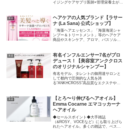
イジングケアサプリ医師×管理栄養士が共
同開発芸能人も多数愛用中！
ヘアケアの人気ブランド【ラサー
美容
ナ (La Sana) 公式ショップ】
「海藻ヘアエッセンス」「海藻海泥シャ
ンプー＆トリートメント」等のヘアケア
商品やスキンケア、アロマ、バスソルト
をお届けするラサーナの公式通販サイト
です
有名インフルエンサー7名がプロ
美容
デュース！【美容室アンククロス
のオリジナルシャンプー】
有名モデル、タレントの御用達サロンと
して都内で圧倒的な人気を誇
る“ANKHCROSS”高品質なエクステや低
ダメージにこだわったカラー技術は、他
サロンの追随を許さずトップサロンとし
て常にトレンド発信の中心にいます。そ
【とろ〜り伸びるヘアオイル】
美容
んなアンククロスのオリジナルシャンプ
Emma Cocarne エマコッカーナ
ーは若い世代を中心にインスタをはじめ
ヘアオイル
とするSNSで大人気！！香りは16種類に
も及び、香水系から甘い系、爽やか系と
◆セールスポイント◆大手雑誌
自分に合う香りがきっと見つかります。
（&ROSY、VOCEなど）にも取り上げら
れたヘアオイル。多くの雑誌で、ベスト