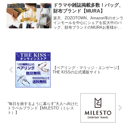
利用者がいらっしゃいます。
ドラマや雑誌掲載多数！バッグ、
ファッション
財布ブランド【MURA】
楽天、ZOZOTOWN、Amazon等のオンラ
インモールを中心にシェアを拡大中のバ
ッグ、財布ブランドのMURAお客様から
高評価レビューをいただいている商品ラ
インナップと、【使いやすく、合わせや
すく、お求めやすく】をコンセプトにし
た高品質且つシンプルでリーズナブルな
商品が多いのが特徴。
【ペアリング・マリッジ・エンゲージ】
THE KISSの公式通販サイト
”毎日を旅するように暮らす”大人へ向けた
トラベルブランド【MILESTO（ミレス
ト）】