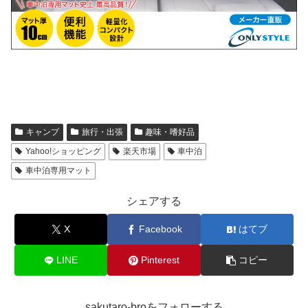
キャンプ
旅行・出張
趣味・嗜好品
Yahoo!ショッピング
楽天市場
車中泊
車中泊専用マット
シェアする
X
Facebook
はてブ
LINE
Pinterest
コピー
sakutaro-broをフォローする