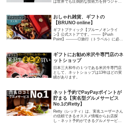
のキッチン用腰かけや来客用サブチェ
は世界でも圧倒的な技術力を持つジャパ
ア、リビング学習用としても。お子さま
ンメイドを特徴とする本物と本質にこだ
の成長と家族のニーズに寄り添う新しい
わったメンズ腕時計のブランドです。
発想の多機能チェア。インテリアに馴染
おしゃれ雑貨、ギフトの
ファッション
むデザイン性も自慢です。語り尽くせな
【BRUNO online】
い機能の数々はぜひ公式オンラインスト
アをご覧ください。
ギフトブティック【ブルーノオンライ
ン】公式ストアです。--------【Push
Point】----------◎旅行（トラベル）に必須
のグッズや キャリーカート特集等、お
役立ちアイテム多数◎誕生日、記念日、
ホワイトデーやバレンタインデー等 シ
ギフトにお勧め米沢牛専門店のネ
ギフト
ーンに合わせたアイテムをご提案◎キッ
ットショップ
チン用品から時計等のインテリア、
iphone アクセサリー、ヘアケア・ボデ
日本三大和牛の１つである米沢牛専門店
ィケアまで多種のご用意！◎各種セー
として、ネットショップは13年ほどの実
ル、送料無料キャンペーン等 公式オン
績があります。
ラインならではの特典多数
ネット予約でPayPayポイントが
生活
貯まる【実名型グルメサービス
No.1のRetty】
Retty（レッティ）は、実名ユーザーさん
の信頼できるオススメ情報からお店探
し・ネット予約ができるグルメサービス
です。たくさんの方にご利用いただいて
おり、2022年5月時点で月間2,600万人の