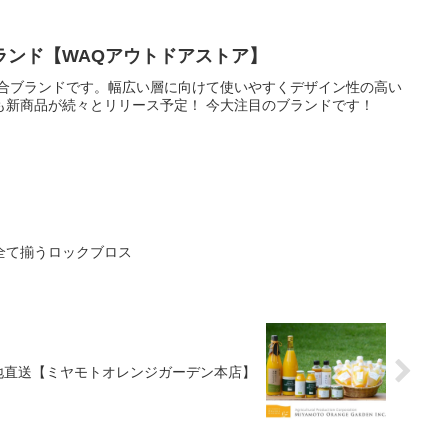
も、手軽にキャンプを楽しめるサービスです。テントだけでなく、
ルプロジェクターなど、キャンプを満足に楽しめる道具をフルに揃
ットだけでなく、単品でのレンタルも人気です。レンタル品をキャ
能なので、電車やバスを使った手ぶらキャンプも可能です。またキ
ランド【WAQアウトドアストア】
ては、チャットでのお悩み相談も承っております。
総合ブランドです。幅広い層に向けて使いやすくデザイン性の高い
も新商品が続々とリリース予定！ 今大注目のブランドです！
全て揃うロックブロス
地直送【ミヤモトオレンジガーデン本店】