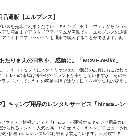
刃持ちのよさが特徴ですが、使っていくうちに切れ味が落ちること
KISEKI:専用のダイヤモンド砥石で研いでいただくと、再び切れ
品同様に研ぎ直す「里帰り」をご利用いただければ、あなたを驚か
用品通販【エルブレス】
」にしてお返しいたします。
ブレスを是非ご利用ください。キャンプ・登山・ウェアからショッ
レアな商品までアウトドアアイテムが満載です。エルブレスの通販
、アウトドアファッションを通販で購入することができます。商品
ん、ブランドや詳細条件を設定することで、アウトドア用品をお求
ップです。また、会員登録をしていただくことで、便利に購入する
販ショップでもあります。またいち早く最新のウェアファッション
レンドに合わせた様々な特集を組むことで商品のラインナップを充
』あたりまえの日常を、感動に。「MOVE.eBike」
は、お客様のアウトドアライフをより豊かなものにする通販ショッ
に。」をコンセプトにスタイリッシュかつ製品の品質にもこだわっ
です。E-bikeの市場は海外発のブランドが牽引していますが、その中
本ブランドとして、ただの移動手段ではなく日々を特別なもの変える
誕生いたしました。修理店も全国140店を超えており、サポートも
】キャンプ用品のレンタルサービス「hinataレン
級のアウトドア情報メディア「hinata」が運営するキャンプ用品のレ
避けられるレジャー人気の高まりを受けて、キャンプデビューされ
約2倍程hinataレンタルの利用者は増えています。未経験でキャ