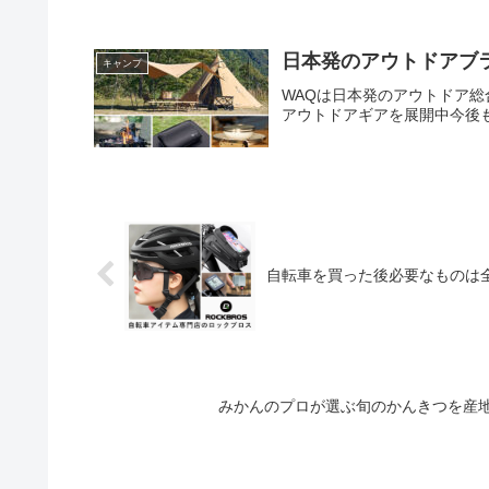
ンプ道具を持っていない方で
テーブルや焚き火台・モバイ
えることが可能。オトクなセ
ンプ場に直接届けることも可
日本発のアウトドアブ
キャンプ
ャンプ初心者のお客様に対し
WAQは日本発のアウトドア
アウトドアギアを展開中今後
自転車を買った後必要なものは
みかんのプロが選ぶ旬のかんきつを産