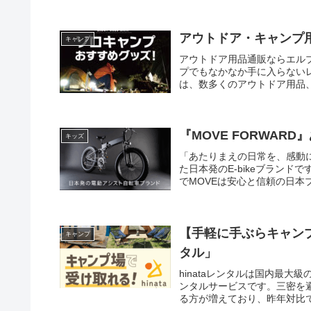
れています。超硬合金包丁は
は避けられません。そのため、
味を取り戻します。さらに新
アウトドア・キャンプ
キャンプ
せた最初の「おいしい切れ味
アウトドア用品通販ならエル
プでもなかなか手に入らない
は、数多くのアウトドア用品
名やキーワードからはもちろ
め頂くことができる通販ショ
ことができるアウトドアの通
や商品を取り扱っており、ト
『MOVE FORWARD
キッズ
実させています。エルブレス
「あたりまえの日常を、感動
プとなっています。
た日本発のE-bikeブランド
でMOVEは安心と信頼の日
存在でありたいという思いで
充実しております。
【手軽に手ぶらキャンプ
キャンプ
タル」
hinataレンタルは国内最大
ンタルサービスです。三密を
る方が増えており、昨年対比で