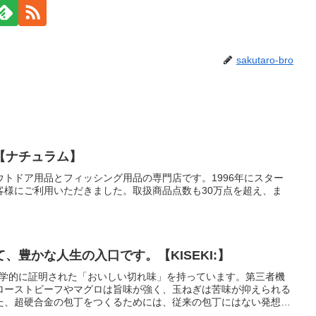
sakutaro-bro
【ナチュラム】
トドア用品とフィッシング用品の専門店です。1996年にスター
客様にご利用いただきました。取扱商品点数も30万点を超え、ま
。
、豊かな人生の入口です。【KISEKI:】
は、科学的に証明された「おいしい切れ味」を持っています。第三者機
ローストビーフやマグロは旨味が強く、玉ねぎは苦味が抑えられる
た、超硬合金の包丁をつくるためには、従来の包丁にはない発想と
、特許2件・意匠1件（出願済）の「いままでにない技術」が注が