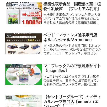
機能性表示食品 国産桑の葉＋植
健康
物性乳酸菌 【プレミアム乳青】
≪機能性表示食品 プレミアム乳青≫人気
のプレミアム乳青が機能性表示食品にな
りました！国産桑の葉に植物性乳酸菌配
合は変わらず、機能性関与成分を追加し
ました●BMIが高めの方の体脂肪を減ら
す：ローズヒップ由来ティリロサイド●糖
ベッド・マットレス通販専門店
健康
の吸収を抑えて食後...
ネルコンシェルジュ neruco
国内最大級のベッド通販専門店 ネルコン
シェルジュ neruco の販売促進プログラム
です。ベッド、マットレス、布団セット
など、取り扱い商品は6,000点以上！！
マニフレックスの正規通販サイト
インテリア・寝具・収納
【magniflex】
マニフレックスはイタリアで生まれ50年
の歴史を持ち、世界75カ国で愛されてい
る寝具の総合ブランドです。優れた通気
性を誇る、高密度・高反発フォーム「エ
リオセル」はその品質と耐久性を証明す
る長期保証がついています。
【サントリーグループ】のメディ
健康
カルハーブ専門店【enherb（エ
ンハーブ）】