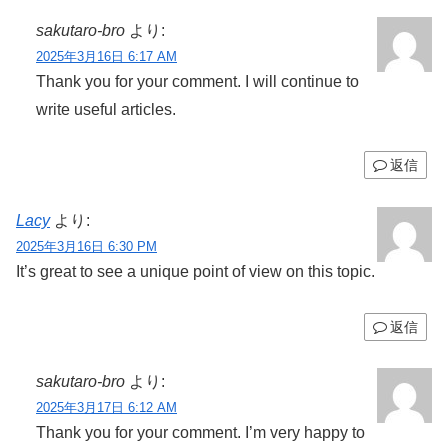
sakutaro-bro
より:
2025年3月16日 6:17 AM
Thank you for your comment. I will continue to
write useful articles.
返信
Lacy
より:
2025年3月16日 6:30 PM
It’s great to see a unique point of view on this topic.
返信
sakutaro-bro
より:
2025年3月17日 6:12 AM
Thank you for your comment. I’m very happy to