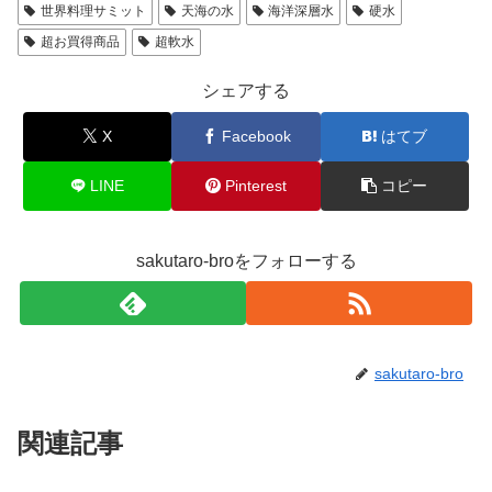
世界料理サミット
天海の水
海洋深層水
硬水
超お買得商品
超軟水
シェアする
X
Facebook
はてブ
LINE
Pinterest
コピー
sakutaro-broをフォローする
sakutaro-bro
関連記事