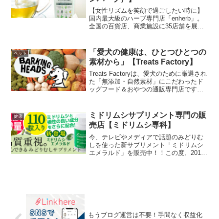
【女性リズムを笑顔で過ごしたい時に】
国内最大級のハーブ専門店「enherb」。
全国の百貨店、商業施設に35店舗を展開
する、〈メディカルハーブ〉にとことん
こだわった、サントリーグループのハー
ブ専門店です。ハーブは美容と健康に役
「愛犬の健康は、ひとつひとつの
ペット
立つもの、という...
素材から」【Treats Factory】
Treats Factoryは、愛犬のために厳選され
た「無添加・自然素材」にこだわったド
ッグフード＆おやつの通販専門店です。
海外からの直輸入品や国内生産の商品を
幅広く取り揃え、日々のご褒美や食事を
安心して選べるラインナップを提供して
ミドリムシサプリメント専門の販
健康
います。香料や保存料をできるだけ使わ
売店【ミドリムシ専科】
ず、素材の持つ風味を大切にした商品が
豊富。愛犬との暮らしをより楽しく、心
今、テレビやメディアで話題のみどりむ
地よくすることを目指しています。
しを使った新サプリメント「ミドリムシ
エメラルド」を販売中！！この度、2016
年モンドセレクションメダル受賞！必要
な栄養素の全てが補えることを完全栄養
素と言われていますが、みどりむしは足
りない栄養素がないと...
もうブログ運営は不要！手間なく収益化