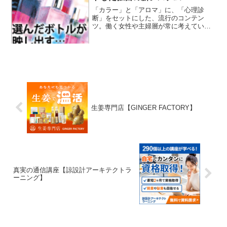
各種豊富にご用意しています。
「カラー」と「アロマ」に、「心理診
断」をセットにした、流行のコンテン
ツ。働く女性や主婦層が常に考えている
「私ってこのままでいいのかしら？」と
いう 心理を見事にとらえています。診断
方法もいたってシンプル。１０２種類の
ボトルの中から４本選んでいただくと、
選んだ人の「本来の姿」「チャレンジ」
「現 在」「未来」の４つが無料で診断で
きます。「カラー」と「ハーブ」のヒー
リングパワーを封入した美しいオーラソ
ーマのボトルは、大手百貨店でも販売さ
れ、 女性に大変な人気。ヴォイスのＷｅ
生姜専門店【GINGER FACTORY】
ｂストアは、オーラソーマのＷｅｂ販売
でトップシェアのサイトです。
真実の通信講座【諒設計アーキテクトラ
ーニング】