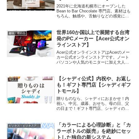
2021年に北海道札幌市にオープンした
Bean to Bar Chocolate 専門店。素材はも
ちろん、触感や、舌触りなどの感覚に至
るまで追求したチョコレートを身近に感
じて貰える場所としてSOIL
SHOCOLATE（ソイル チョコレート）は
世界160か国以上で展開する台湾
趣味・嗜好品
スタートしました。
発のPCメーカー【Acer公式オン
ラインストア】
Acer公式オンラインストアはAcerのメー
カー公式オンラインストアです。ノート
パソコンや人気のモニターに加え大人気
の空気清浄機もバラエティ豊かにライン
アップ。ストア限定モデルも各種ござい
ます。キャンペーンも頻繁に行い、ユー
【シャディ公式】内祝や、お返し
ギフト
ザーが欲しい製品をお求めやすい価格で
も！ギフト専門店【シャディギフ
ご提供できるよう常に探求しています。
トモール】
今なら初回限定5％OFFクーポンを配布
中。
贈りものなら、シャディにおまかせ！内
祝い、中元、歳暮、おせち、母の日、父
の日まで！ギフト専門店、シャディの公
式オンラインショップ！「シャディギフ
トモール」は、1926年創業のギフト専門
店『シャディ株式会社』の公式通販サイ
「カラーによる心理診断」と「カ
ビジネス・ビジネスアイテム
トです。様々な用途に対応できる、1万点
ラーボトルの販売」を絶妙にセッ
以上の商品を揃えています。包装やのし
トした独自の新システム
紙、紙袋、メッセージカードも、無料で