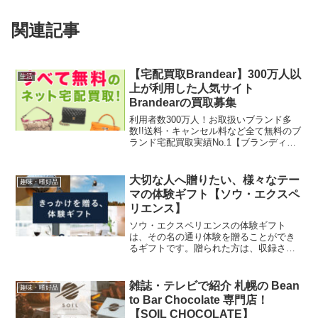
関連記事
【宅配買取Brandear】300万人以
生活
上が利用した人気サイト
Brandearの買取募集
利用者数300万人！お取扱いブランド多
数!!送料・キャンセル料など全て無料のブ
ランド宅配買取実績No.1【ブランディ
ア】
大切な人へ贈りたい、様々なテー
趣味・嗜好品
マの体験ギフト【ソウ・エクスペ
リエンス】
ソウ・エクスペリエンスの体験ギフト
は、その名の通り体験を贈ることができ
るギフトです。贈られた方は、収録され
たコースの中から好きなコースを1つ選ん
で実際に体験できます。誕生日や記念
日、クリスマス、父の日や母の日の贈り
雑誌・テレビで紹介 札幌の Bean
趣味・嗜好品
物として選ばれています。引き出物や内
to Bar Chocolate 専門店！
祝いにもおすすめです。
【SOIL CHOCOLATE】