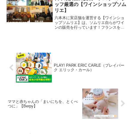
信サービスを毎講座行っているので安心
ッフ厳選の【ワインショップソム
です。気軽に参加できるワイン講座から
リエ】
ソムリエ・ワインエキスパート試験に特
化した講座など、業界トップクラスの講
六本木に実店舗を運営する【ワインショ
師によるさまざまな講座を取り揃えてお
ップソムリエ】は、ソムリエ自らがワイ
ります。
ンの販売を行っています！フランスを中
心にヨーロッパ各国、南米やオーストラ
リアなど世界各地から、選りすぐりのワ
インを厳選に厳選を重ねて自社で輸入
し、六本木店とネットショップで直販し
ています。さらに六本木店では、併設の
レストランでワインショップソムリエの
ワインを愉しむことができるワインと食
PLAY! PARK ERIC CARLE（プレイパー
の総合ビル。お近くにお立ち寄りの際は
ク エリック・カール）
六本木店にもどうぞお越しください！も
ちろんネットショップでは、お得な送料
無料のワインセットなど幅広く取り扱う
ほか、毎日15時までのご注文は当日出荷
致しますのでワインの急な御入用にも便
利です！
ママと赤ちゃんの「まいにちを、とくべ
つに」【Berpy】