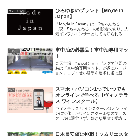
グ、テンパリングをして作るBean to Bar
多く商品を取り揃えております。バルー
Chocolateを1粒のマカロンのために開業
ンには文字を印字することが可能で「世
ひろゆきのブランド【Mo,de in
ファッション
するところから始めました。そこで3カ国
界に1つだけのギフトを贈りたい！」と考
Japan】
原産のカカオ豆のチョコレートを混ぜ合
えている方には是非ご利用頂きたいサー
わせることで、酸味、苦み、香り、コ
ビスです。
「Mo,de in Japan」は、2ちゃんねる
ク、口どけなど我々が求めるチョコレー
（現・5ちゃんねる）の創設者であり、人
ト、生チョコを生み出すことが出来た珠
気インフルエンサーとしても知られる西
玉の生チョコマカロンです。箱を開ける
村博之氏がディレクターを務めている日
とカカオハスクと言われる一般的にはす
本のファッションブランドです。Mo,de
てられてしまうカカオの殻が一面に登場
in Japanの最大の特徴は、防弾チョッキ
車中泊の必需品！車中泊専用マッ
します。このことでカカオから作られて
キャンプ
や防刃チョッキにも使用される高性能素
ト
いるストーリーを感じて頂くとともに、
材「アラミド繊維」を100%使用した衣服
豊かなカカオの香りを食前香として楽し
を展開していることです。「燃えにく
楽天市場・Yahoo!ショッピングで話題の
んでいただけます。
い」「切れにくい」といった機能性の高
あの『車中泊専用マット』が遂にバージ
さを兼ね備えながら、日常のカジュアル
ョンアップ！使い勝手を追求し遂に新登
シーンに取り入れやすいデザインを追求
場！より膨らみやすく畳みやすい♪ ヒミ
したアイテムが揃っております。
ツは・・・2個の空気バルブ！楽天市場
「ウィークリーランキング」「デイリー
スマホ・パソコン1つでいつでも
料理
ランキング」連続1位獲得の凄いマット！
オンラインで学べる【ヴィノテラ
高評価レビューを沢山投稿いただいてい
ス ワインスクール】
ます！
ヴィノテラス ワインスクールはオンライ
ンに特化したワインスクールなので、ス
クールに通学せず、好きな場所で受講い
ただけます。また、都合が悪くなりオン
ライン講座を受講出来なくなった場合で
も、好きな時間に受講できる講義動画配
日本最安値に挑戦！ソムリエスタ
日本酒