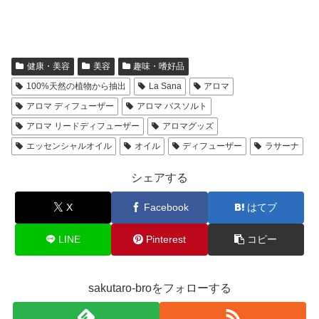
健康・美容
美容
趣味・嗜好品
100%天然の植物から抽出
La Sana
アロマ
アロマ ディフューザー
アロマ バスソルト
アロマ リードディフューザー
アロマグッズ
エッセンシャルオイル
オイル
ディフューザー
ラサーナ
シェアする
X
Facebook
はてブ
LINE
Pinterest
コピー
sakutaro-broをフォローする