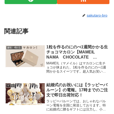
sakutaro-bro
関連記事
1粒を作るのにのべ1週間かかる生
趣味・嗜好品
チョコマカロン【MAMEIL
NAMA CHOCOLATE
MACARON】
MAMEIL（マメイル）はマカロンに生チ
ョコが挟まれた、1粒を作るのにのべ1週
間かかるスイーツです。超人気お笑い芸
人のYouTubeチャンネルや全国放送のテ
レビでも多数紹介された話題の生チョコ
レートマカロンとなります。構想、試作
結婚式のお祝いには【ラッピーバ
ギフト
を進めた際に世界の名だたるチョコレー
ルーン】の電報。17時までのご注
トメーカーのクーベルチュールチョコレ
文で即日出荷対応！
ートを使ってみたものの、我々の納得し
た味に仕上がることがありませんでし
ラッピーバルーンでは、おしゃれなバル
た。そこでチョコレートから我々の手で
ーン電報を全国に発送しております。特
作るしかないとなり、カカオ豆を仕入れ
に結婚式に贈るギフトには注力し、小さ
てチョコレートを焙煎、粉砕、コンチン
いアレンジメントから大きいものまで数