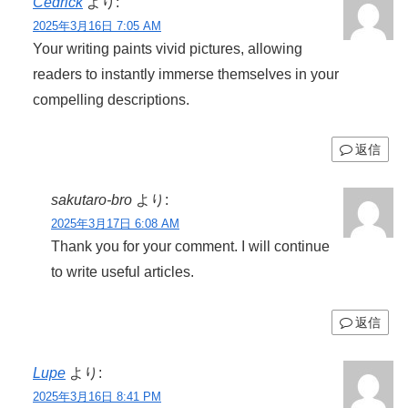
Cedrick
より:
2025年3月16日 7:05 AM
Your writing paints vivid pictures, allowing
readers to instantly immerse themselves in your
compelling descriptions.
返信
sakutaro-bro
より:
2025年3月17日 6:08 AM
Thank you for your comment. I will continue
to write useful articles.
返信
Lupe
より:
2025年3月16日 8:41 PM