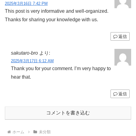
2025年3月16日 7:42 PM
This post is very informative and well-organized.
Thanks for sharing your knowledge with us.
返信
sakutaro-bro
より:
2025年3月17日 6:12 AM
Thank you for your comment. I’m very happy to
hear that.
返信
コメントを書き込む
ホーム
未分類