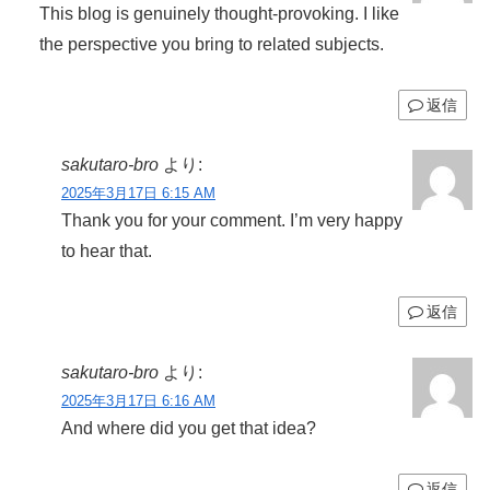
This blog is genuinely thought-provoking. I like
the perspective you bring to related subjects.
返信
sakutaro-bro
より:
2025年3月17日 6:15 AM
Thank you for your comment. I’m very happy
to hear that.
返信
sakutaro-bro
より:
2025年3月17日 6:16 AM
And where did you get that idea?
返信