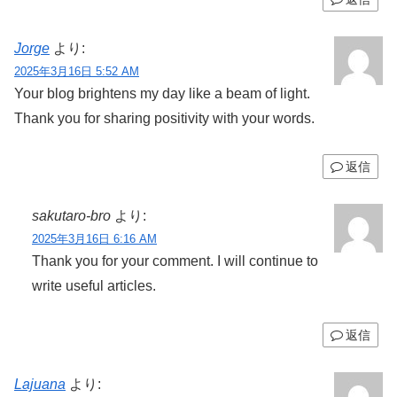
Jorge
より:
2025年3月16日 5:52 AM
Your blog brightens my day like a beam of light.
Thank you for sharing positivity with your words.
返信
sakutaro-bro
より:
2025年3月16日 6:16 AM
Thank you for your comment. I will continue to
write useful articles.
返信
Lajuana
より: