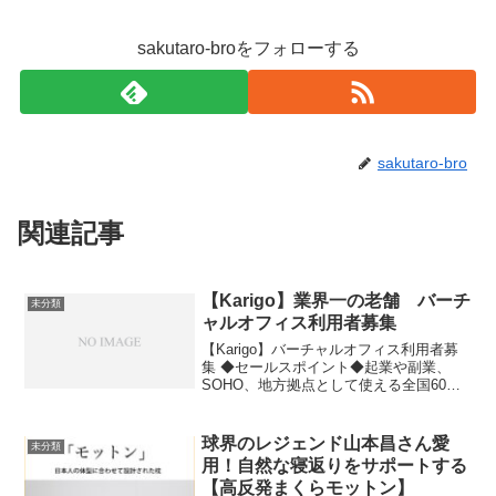
sakutaro-broをフォローする
sakutaro-bro
関連記事
【Karigo】業界一の老舗 バーチ
未分類
ャルオフィス利用者募集
【Karigo】バーチャルオフィス利用者募
集 ◆セールスポイント◆起業や副業、
SOHO、地方拠点として使える全国60拠
点以上のバーチャルオフィス！Karigoは
長年の運営実績があり、多くの企業や個
人に利用されており、日本で唯一
球界のレジェンド山本昌さん愛
未分類
ISMS(情報セキュリティマネジメントシ
用！自然な寝返りをサポートする
ステム)を取得しています！安心、安全、
【高反発まくらモットン】
信頼を元にあなたの挑戦をオフィスサー