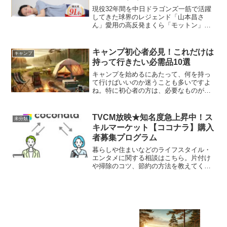
ビスでサポート致します！
現役32年間を中日ドラゴンズ一筋で活躍
してきた球界のレジェンド「山本昌さ
ん」愛用の高反発まくら「モットン」で
す。※ 販売以来多くの方に愛用されてき
た「めりーさんの高反発枕」は、2019年
03月にリニューアルされ、高反発まくら
キャンプ初心者必見！これだけは
キャンプ
「モットン」として生まれ変わりまし
持って行きたい必需品10選
た。
キャンプを始めるにあたって、何を持っ
て行けばいいのか迷うことも多いですよ
ね。特に初心者の方は、必要なものが分
からず「何か忘れてしまっているんじゃ
ないか？」と不安になることも。そこで
今回は、キャンプ初心者でも安心して楽
TVCM放映★知名度急上昇中！ス
未分類
しめる「必需品」を10点ご紹介します。
キルマーケット【ココナラ】購入
者募集プログラム
暮らしや住まいなどのライフスタイル・
エンタメに関する相談はこちら。片付け
や掃除のコツ、節約の方法を教えてくれ
たり、パソコンや家電選びをアドバイス
してくれるサービスが揃っています。あ
なたの助けになるサービスがきっと見つ
かります。