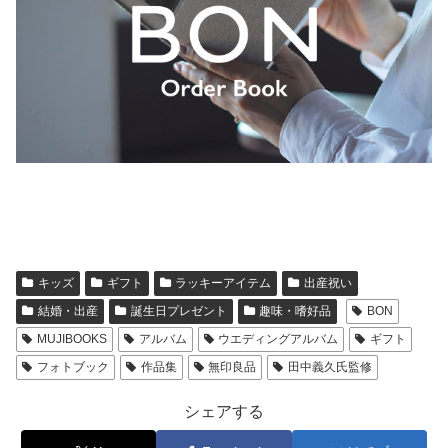
キッズ
ギフト
ラッキーアイテム
出産祝い
結婚・出産
誕生日プレゼント
趣味・嗜好品
BON
MUJIBOOKS
アルバム
ウエディングアルバム
ギフト
フォトブック
作品集
無印良品
田中義久氏監修
シェアする