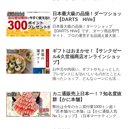
トはすべて、歴史の中で育まれたクラフ
ツマンシップにより、最高級のマテリア
ルを使用し、フランスのワークショップ
日本最大級の品揃！ダーツショッ
ファッション
にて丁寧に製造されています。
プ【DARTS HiVe】
日本最大級の品揃！ダーツショップ
【DARTS HiVe】です。ダーツ用品専門
サイト、プロの運営する品揃え最大規模
のダーツ専門サイトです。楽天でＮＯ１
の売上を誇り、自社サイトも売上急拡大
中！
ギフトはおまかせ！【サンクゼー
昇任祝い
ル&久世福商店オンラインショッ
プ】
お中元や内祝い、ギフトやちょっとした
プレゼントにも!おいしいものがとことん
揃ったショップ、どんなシーンにも活用
できる、それがサンクゼールオンライン
ショップです♪サンクゼールは食を中心と
した心地よいライフスタイルを提案する
カニ通販売上日本一！？知名度抜
ギフト
ブランドです。長野県飯綱町の自社工場
群【かに本舗】
で作った、オリジナルのワイン、ジャ
ム、パスタソースなどを中心に販売いた
弊社は今年のカニ買付量1000トン超！
します。久世福商店では、おなじみの万
『匠本舗/かに本舗』は【かに通販人気
能だしをはじめとする調味料やお酒、お
No.1ショップ】（日本マーケティングリ
菓子、珍味など和をテーマにした豊富な
サーチ機構調べ）【ネットショップ大賞
商品を取りそろえております。
15年連続1位受賞】『匠本舗/かに本舗』