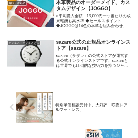
は日本最大級のかに通販量を誇る通販シ
本革製品のオーダーメイド、カス
趣味・嗜好品
ョップです。
タムデザイン【JOGGO】
○平均購入金額 13,000円一つ当たりの成
果報酬も高水準 ◆セールスポイント
◆JOGGOは14色の本革を組み合わせ、世
界に1つだけの革製品をWeb上のシミュレ
ーション画面で、簡単にオリジナルデザ
インを創れるサービスです。バングラデ
sazare公式の正規品オンラインス
ビジネス・ビジネスアイテム
シュの自社工場ですべての商品を製造し
トア【sazare】
ており、労働環境と貧困問題の解決を目
的として立ち上げられました。特徴とし
sazare（サザレ）の公式ストアが運営す
て、1. 自分オリジナルにカスタマイズで
る公式オンラインストアです。sazareと
きる2. 一つ一つ職人による手作り3. お好
は世界でも圧倒的な技術力を持つジャパ
きな名前を刻印可能4. ギフトに最適なラ
ンメイドを特徴とする本物と本質にこだ
ッピング・メッセージカード 世界で一つ
わったメンズ腕時計のブランドです。
だけの革製品を、一つ一つオーダーメイ
ドで作れることが喜ばれています。◆人
気のオススメ3商品◆1. 色鮮やかなポケッ
トが大人のおしゃれを感じる本革二つ折
り財布2. カード収納もたっぷりの本革長
財布3. 収納力もサイズもこだわる方に3つ
特別単価相談受付中、大好評「咲夜レア
折りミニ財布
ルマットレス」