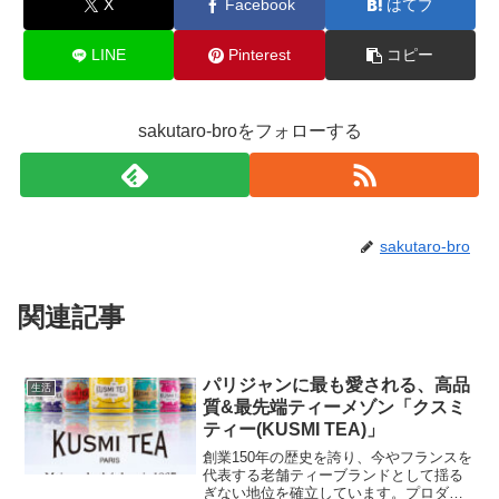
X
Facebook
はてブ
LINE
Pinterest
コピー
sakutaro-broをフォローする
sakutaro-bro
関連記事
パリジャンに最も愛される、高品
生活
質&最先端ティーメゾン「クスミ
ティー(KUSMI TEA)」
創業150年の歴史を誇り、今やフランスを
代表する老舗ティーブランドとして揺る
ぎない地位を確立しています。プロダク