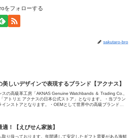
o-broをフォローする
sakutaro-bro
の美しいデザインで表現するブランド【アクナス】
工房「AKNAS Genuine Watchbands ＆ Trading Co.,
ド「アトリエ アクナスの日本公式ストア」となります。・当ブラン
ラインストアとなります。・OEMとして世界中の高級ブランドや
クトリーブランドです。・革小物においては、11色と豊富なカラ
ております。
最適！【えびせん家族】
も取り扱っております。年間通して安定したギフト需要がある海鮮