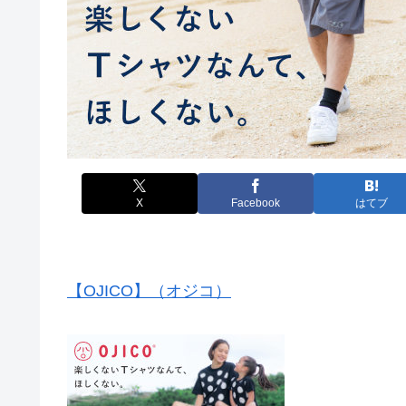
X
Facebook
はてブ
【OJICO】（オジコ）