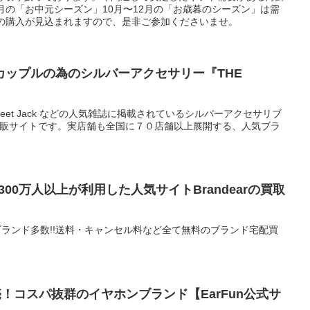
月の「お中元シーズン」10月〜12月の「お歳暮のシーズン」は需
以上の購入が見込まれますので、是非ご参加くださいませ。
カップルの為のシルバーアクセサリー『THE
 ・Street Jack などの人気雑誌に掲載されているシルバーアクセサリブ
公式通販サイトです。実店舗も全国に７０店舗以上展開する、人気ブラ
】300万人以上が利用した人気サイトBrandearの買取
ブランド多数!!送料・キャンセル料など全て無料のブランド宅配買
売！コスパ抜群のイヤホンブランド【EarFun公式サ