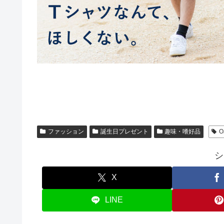
ファッション
誕生日プレゼント
趣味・嗜好品
O
シ
X
LINE