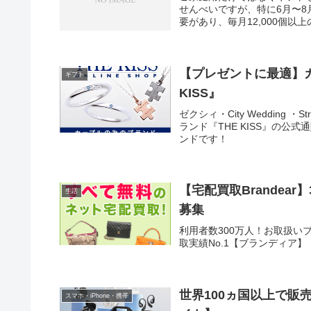
せんべいですが、特に6月〜8
要があり、毎月12,000個
【プレゼントに最適】
ギフト
KISS』
ゼクシィ・City Wedding
ランド『THE KISS』の
ンドです！
【宅配買取Brandear
生活
募集
利用者数300万人！お取扱い
取実績No.1【ブランディア】
世界100ヵ国以上で販
スマホ・iPhone・携帯